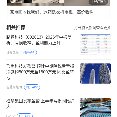
了解详情
家电回收找我们，冰箱洗衣机电视，高价收购
相关推荐
打开腾讯新闻查看更多
路畅科技（002813）2026年中报简
析：亏损收窄，盈利能力上升
证券之星
打开APP
飞鱼科技发盈警 预计中期除税后亏损
净额约500万元至1500万元 同比盈转
亏
智通财经网
打开APP
植华集团发布盈警 上半年亏损同比扩
大
GPLP
打开APP