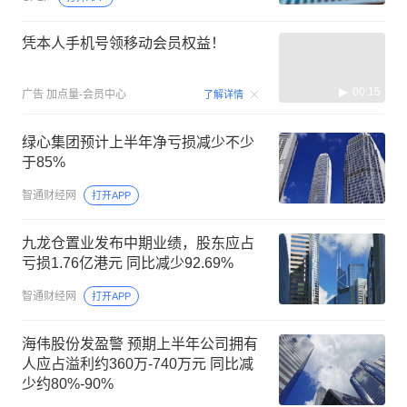
凭本人手机号领移动会员权益！
00:15
广告
加点量-会员中心
了解详情
绿心集团预计上半年净亏损减少不少
于85%
智通财经网
打开APP
九龙仓置业发布中期业绩，股东应占
亏损1.76亿港元 同比减少92.69%
智通财经网
打开APP
海伟股份发盈警 预期上半年公司拥有
人应占溢利约360万-740万元 同比减
少约80%-90%