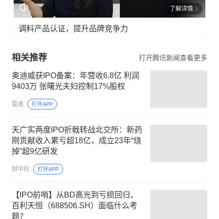
了解详情
调料产品认证，提升品牌竞争力
相关推荐
打开腾讯新闻查看更多
奥迪威获IPO备案：年营收6.8亿 利润
9403万 张曙光夫妇控制17%股权
雷递
打开APP
天广实两度IPO折戟转战北交所：新药
刚贡献收入累亏超18亿，成立23年“烧
掉”超9亿研发
财中社
打开APP
【IPO前哨】从BD高光到亏损回归，
百利天恒（688506.SH）面临什么考
题？