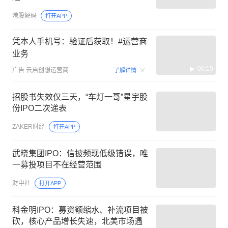
港股解码
打开APP
凭本人手机号：验证后获取！#运营商
业务
00:15
广告
云启创想运营商
了解详情
招股书失效仅三天，“车灯一哥”星宇股
份IPO二次递表
ZAKER财经
打开APP
武晓集团IPO：信披频现低级错误，唯
一募投项目不在经营范围
财中社
打开APP
科金明IPO：募资额缩水、补流项目被
砍，核心产品增长失速，北美市场遇