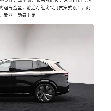
座设计，短前悬，长后悬的设计营造出霸气的
的溜背造型，前后灯组均采用贯穿式设计，配
扩散器，动感十足。