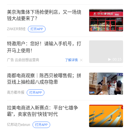
美京淘集体下场抢便利店，又一场烧
钱大战要来了？
ZAKER财经
打开APP
特邀用户：您好！请输入手机号，打
开马上使用！
00:15
广告
云启创想运营商
了解详情
南都电商观察｜陈西贝被曝售假；拼
豆线上抽检超八成存隐患
南方都市报
打开APP
拉美电商进入新赛点：平台“七雄争
霸”，卖家告别“快钱”时代
亿邦动力ebrun
打开APP