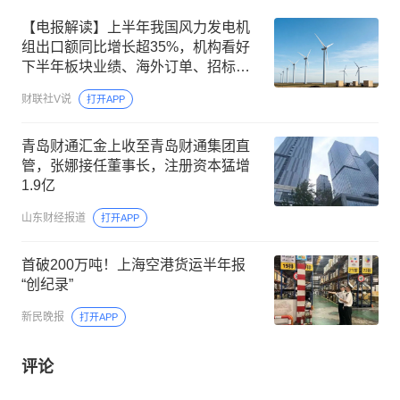
【电报解读】上半年我国风力发电机
组出口额同比增长超35%，机构看好
下半年板块业绩、海外订单、招标需
求三重维度共振，这家公司上月签订
财联社V说
打开APP
海外2GW风电机组订单
青岛财通汇金上收至青岛财通集团直
管，张娜接任董事长，注册资本猛增
1.9亿
山东财经报道
打开APP
首破200万吨！上海空港货运半年报
“创纪录”
新民晚报
打开APP
评论