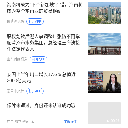
海南将成为“下个新加坡”？错，海南将
成为整个东南亚的贸易枢纽！
价值洞见局
打开APP
股权划转后迎人事调整！张防不再掌
舵菏泽市水务集团，总经理王海涛接
任法定代表人
山东财经报道
打开APP
泰国上半年出口增长17.6% 总值近
2000亿美元
泰国中文社
打开APP
保障未通过，身份还未认证成功哦
00:06
广告
鼎立健康小助手
了解详情