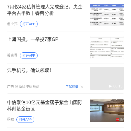
7月仅4家私募管理人完成登记，央企
平台占半数丨睿兽分析
创业邦
打开APP
上海国投，一举投7家GP
投资界
打开APP
凭手机号，确认领取！
00:15
广告
易泽科技运营商
了解详情
中信聚信10亿元基金落子紫金山国际
科创基金街区
扬眼
打开APP