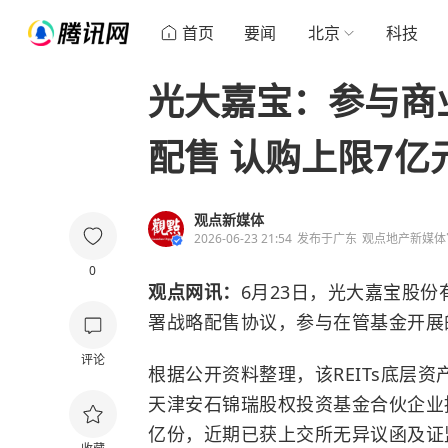
首页
要闻
北京
科技
光大嘉宝：参与商业
配售 认购上限7亿
观点新媒体
2026-06-23 21:54
发布于
广东
观点地产新媒体
0
观点网讯：
6月23日，光大嘉宝股
署战略配售协议，参与在管基金开展的
评论
根据公开资料整理，该REITs底层
天津安石锦瑞股权投资基金合伙企业
亿份，近期已获上交所无异议函及证