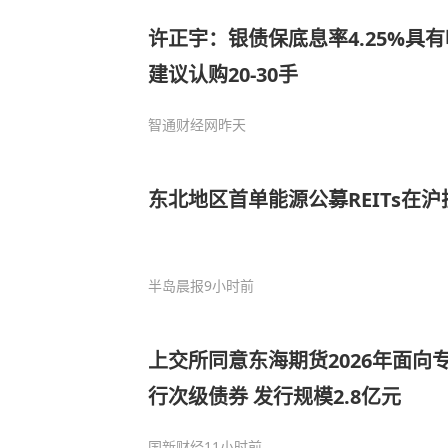
许正宇：银债保底息率4.25%具
建议认购20-30手
智通财经网
昨天
东北地区首单能源公募REITs在
半岛晨报
9小时前
上交所同意东海期货2026年面向
行次级债券 发行规模2.8亿元
国新财经
11小时前