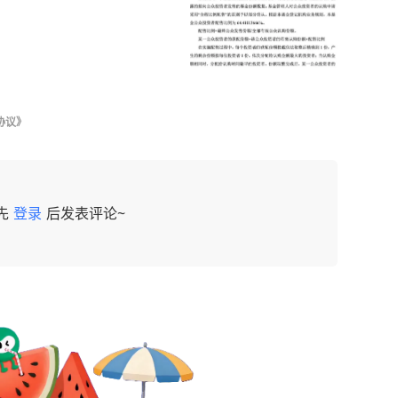
协议》
先
登录
后发表评论~