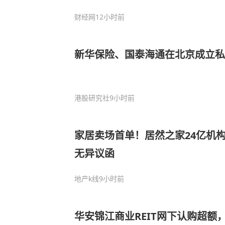
财经网
12小时前
新华保险、国泰海通在北京成立私
港股研究社
9小时前
家居卖场首单！居然之家24亿机构间
无异议函
地产k线
9小时前
华安锦江商业REIT网下认购超额，配