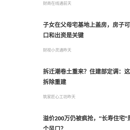
财商在线通
前天
子女在父母宅基地上盖房，房子可
口和出资是关键
财视小灵通
昨天
拆迁潮卷土重来？住建部定调：这
拆除重建
筑家匠心工坊
昨天
溢价200万仍被疯抢，“长寿住宅
个风口？