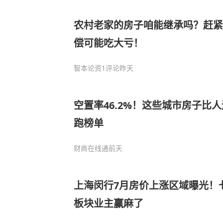
农村老家的房子咱能继承吗？赶紧
偿可能吃大亏！
智本论资
1评论
昨天
空置率46.2%！这些城市房子比
跑榜单
财商在线通
前天
上海闵行7月房价上涨区域曝光！
板块业主赢麻了