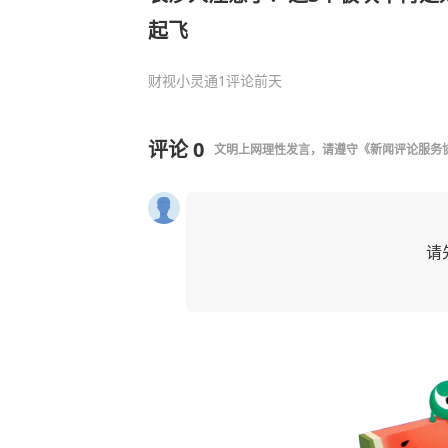
起飞
财视小灵通
1评论
前天
评论
0
文明上网理性发言，请遵守
《新闻评论服务
请