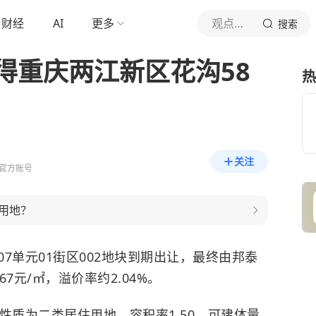
财经
AI
更多
观点新媒体
搜索
摘得重庆两江新区花沟58
热
关注
官方账号
用地？
07单元01街区002地块到期出让，最终由邦泰
67元/㎡，溢价率约2.04%。
性质为二类居住用地，容积率1.50，可建体量