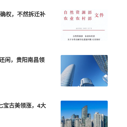
确权，不然拆迁补
人还闲，贵阳南昌领
七宝古美领涨，4大