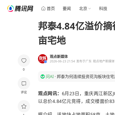
首页
要闻
北京
科技
邦泰4.84亿溢价
亩宅地
观点新媒体
2026-06-23 21:54
发布于
广东
观点地产新媒体
0
问AI
·
邦泰为何连续投资花沟板块住宅
评论
观点网讯：
6月23日，重庆两江新区J
以总价4.84亿元竞得，成交楼面价83
据介绍，该地块占地面积58亩，土地