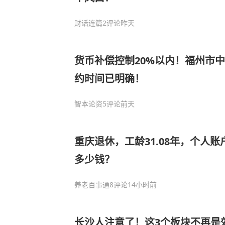
财话连篇
2评论
昨天
货币补偿控制20%以内！福州市
约时间已明确！
智本论资
5评论
前天
重庆退休，工龄31.08年，个人账
多少钱？
养老百事通
8评论
14小时前
长沙人注意了！这3个板块不再是