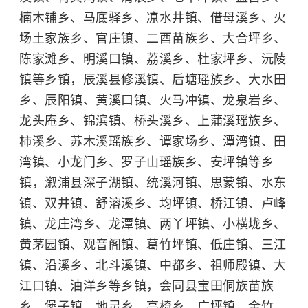
楠木铺乡、马底驿乡、凉水井镇、借母溪乡、火
场土家族乡、官庄镇、二酉苗族乡、大合坪乡、
陈家滩乡、明溪口镇、荔溪乡、杜家坪乡、沅陵
镇等乡镇，辰溪县修溪镇、后塘瑶族乡、大水田
乡、辰阳镇、黄溪口镇、火马冲镇、龙泉岩乡、
龙头庵乡、锦滨镇、桥头溪乡、上蒲溪瑶族乡、
柿溪乡、苏木溪瑶族乡、谭家场乡、潭湾镇、田
湾镇、小龙门乡、罗子山瑶族乡、安坪镇等乡
镇，溆浦县深子湖镇、统溪河镇、思蒙镇、水东
镇、双井镇、舒溶溪乡、均坪镇、桥江镇、卢峰
镇、龙庄湾乡、龙潭镇、两丫坪镇、小横垅乡、
黄茅园镇、观音阁镇、葛竹坪镇、低庄镇、三江
镇、沿溪乡、北斗溪镇、中都乡、祖师殿镇、大
江口镇、油洋乡等乡镇，会同县宝田侗族苗族
乡、堡子镇、地灵乡、高椅乡、广坪镇、金竹