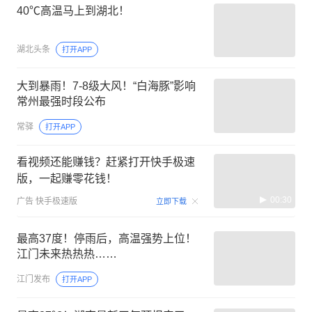
40℃高温马上到湖北！
湖北头条
打开APP
大到暴雨！7-8级大风！“白海豚”影响
常州最强时段公布
常驿
打开APP
看视频还能赚钱？赶紧打开快手极速
版，一起赚零花钱！
00:30
广告
快手极速版
立即下载
最高37度！停雨后，高温强势上位！
江门未来热热热……
江门发布
打开APP