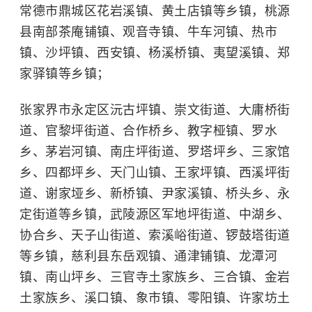
常德市鼎城区花岩溪镇、黄土店镇等乡镇，桃源
县南部茶庵铺镇、观音寺镇、牛车河镇、热市
镇、沙坪镇、西安镇、杨溪桥镇、夷望溪镇、郑
家驿镇等乡镇；
张家界市永定区沅古坪镇、崇文街道、大庸桥街
道、官黎坪街道、合作桥乡、教字桠镇、罗水
乡、茅岩河镇、南庄坪街道、罗塔坪乡、三家馆
乡、四都坪乡、天门山镇、王家坪镇、西溪坪街
道、谢家垭乡、新桥镇、尹家溪镇、桥头乡、永
定街道等乡镇，武陵源区军地坪街道、中湖乡、
协合乡、天子山街道、索溪峪街道、锣鼓塔街道
等乡镇，慈利县东岳观镇、通津铺镇、龙潭河
镇、南山坪乡、三官寺土家族乡、三合镇、金岩
土家族乡、溪口镇、象市镇、零阳镇、许家坊土