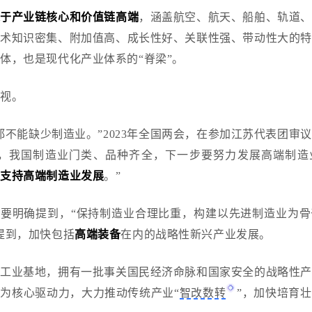
处于产业链核心和价值链高端
，涵盖航空、航天、船舶、轨道、
技术知识密集、附加值高、成长性好、关联性强、带动性大
的特
载体，也是现代化产业体系的
“脊梁”。
重视。
都不能缺少制造业。”2023年全国两会，在参加江苏代表团审
前，我国制造业门类、品种齐全，下一步要努力发展高端制造
力支持高端制造业发展
。”
纲要明确提到，“保持制造业合理比重，构建以先进制造业为
提到，加快包括
高端装备
在内的战略性新兴产业发展。
要工业基地，拥有一批事关国民经济命脉和国家安全的战略性产
作为核心驱动力，大力推动传统产业
“
智改数转
”，加快培育