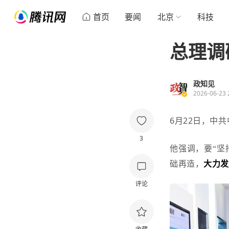
首页
要闻
北京
科技
总理调
政知见
2026-06-23 
6月22日
，
中共
3
他强调，要
“
坚
础再造，
大力
评论