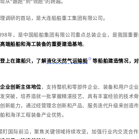
实现从
“跟跑”到“领跑”的跨越。
总理调研的首站，是大连船舶重工集团有限公司。
1898年，是中国船舶集团有限公司重点总装企业，是我国重
国高端船舶和海工装备的重要建造基地
。
强
登上在建船只，了解
液化天然气运输船
等船舶建造情况，对
。
化企业创新主体地位
，支持整机和零部件企业、装备和用户企业
研发突破，培养造就一批掌握精湛技艺、具有丰富经验的技术骨
主创新能力，通过经营理念创新和产品、服务迭代升级来创造市
船舶和海洋工程装备产业优势。
紧盯国际前沿，聚焦关键领域持续攻坚，加强行业内交流合作