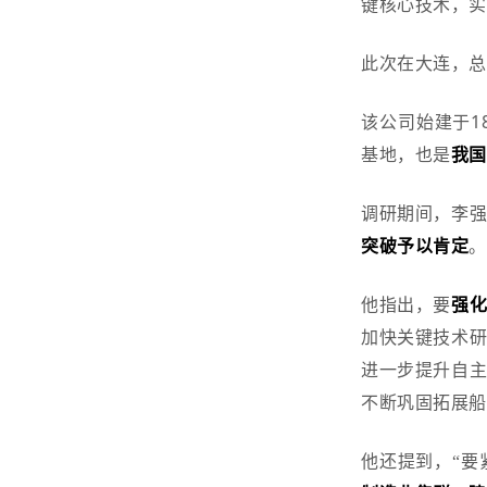
键核心技术，
此次在大连，
该公司
始建于
基地，也是
我
调研期间，
李
突破予以肯定
他指出，要
强
加快关键技术
进一步提升自
不断巩固拓展
他还提到，
“
要