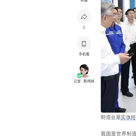
收藏
2
手机看
元宝 · 新闻妹
制造业是
实体
我国是世界制