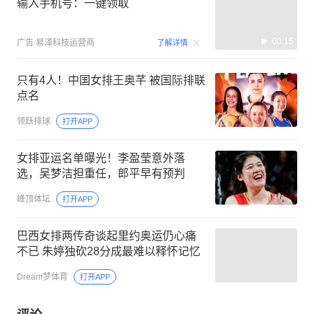
输入手机号：一键领取
00:15
广告
易泽科技运营商
了解详情
只有4人！中国女排王奥芊 被国际排联
点名
领跃排球
打开APP
女排亚运名单曝光！李盈莹意外落
选，吴梦洁担重任，郎平早有预判
峰顶体坛
打开APP
巴西女排两传奇谈起里约奥运仍心痛
不已 朱婷独砍28分成最难以释怀记忆
Dream梦体育
打开APP