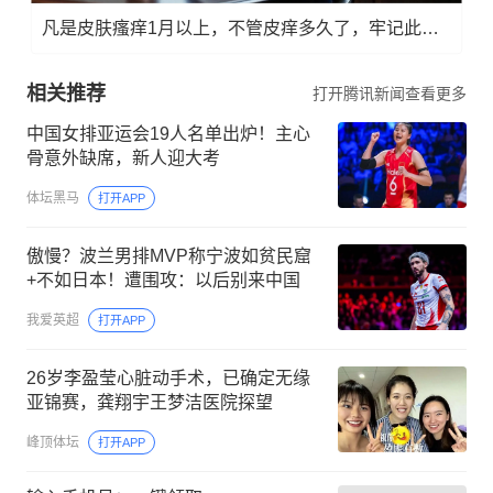
凡是皮肤瘙痒1月以上，不管皮痒多久了，牢记此法，快！准！狠！
相关推荐
打开腾讯新闻查看更多
中国女排亚运会19人名单出炉！主心
骨意外缺席，新人迎大考
体坛黑马
打开APP
傲慢？波兰男排MVP称宁波如贫民窟
+不如日本！遭围攻：以后别来中国
我爱英超
打开APP
26岁李盈莹心脏动手术，已确定无缘
亚锦赛，龚翔宇王梦洁医院探望
峰顶体坛
打开APP