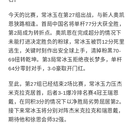
今天的比赛，
常冰玉
在第27组出战，与新人奥凯
恩狭路相逢。首局中国名将单杆77分大获全胜，
第2局成为转折点。奥凯恩在完成超分的情况下
未能打进决定胜负的粉球，常冰玉被罚12分死里
逃生，关键时刻作出安全球上手，清掉粉黑70-
69扭转乾坤。第3局常冰玉拒绝夜长梦多，单杆
64分零封对手，3-0豪取开门红。
至此，第27组已经结束2场比赛，常冰玉力压杰
米克拉克居首，后者3-1爆冷排名赛4冠王瑞恩
戴，在同积3分的情况下以净胜局劣势屈居第2。
接下来常冰玉将分别对阵杰米克拉克和瑞恩戴，
期待他和徐思会师32强。