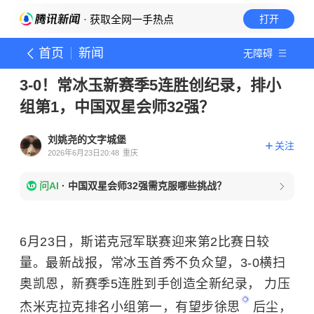
· 获取全网一手热点
打开
首页
新闻
无障碍
3-0！常冰玉新赛季5连胜创纪录，排小
组第1，中国双星会师32强？
刘姚尧的文字城堡
关注
2026年6月23日20:48
重庆
问AI
·
中国双星会师32强需克服哪些挑战？
6月23日，斯诺克冠军联赛迎来第2比赛日较
量。最新战报，常冰玉首秀不负众望，3-0横扫
奥凯恩，新赛季5连胜到手创造全新纪录， 力压
杰米克拉克排名小组第一，有望步
徐思
后尘，