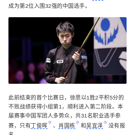
成为第2位入围32强的中国选手。
此前结束的首个比赛日，徐思以1胜2平积5分的
不败战绩获得小组第1，顺利进入第二阶段。本
届赛事中国军团人多势众，共31名职业选手参
赛，只有
丁俊晖
、
肖国栋
和
吴宜泽
没有报
名。