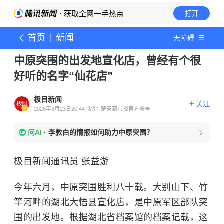
· 获取全网一手热点
打开
首页
新闻
无障碍
中原突围的出发地宣化店，曾经有个很
好听的名字“仙花店”
极目新闻
关注
2026年6月23日20:44
湖北
楚天都市报官方账号
问AI
·
李敦白的情报如何助力中原突围？
极目新闻通讯员 张益游
今年六月，中原突围胜利八十载。大别山下、竹
竿河畔的湖北大悟县宣化店，是中原军区部队突
围的出发地。根据湖北省档案馆的档案记载，这