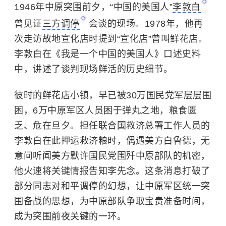
1946年中原突围前夕，“中国的美国人”
李敦白
曾见证
三方调停
会谈的现场。1978年，他再
次走访故地宣化店时提到“宣化店”曾叫鲜花店。
李敦白在《我是一个中国的美国人》口述史料
中，讲述了谈判现场鲜活的历史细节。
彼时的鲜花店小镇，早已被30万国民党军层层围
困，6万中原军区人员困于弹丸之地，粮食匮
乏、危在旦夕。担任联合国救济总署工作人员的
李敦白在此押运救济粮时，偶遇美方白鲁德，无
意间听闻美方默许国民党围歼中原部队的机密，
他火速将关键情报告知李先念。这条消息打破了
部分同志对和平调停的幻想，让中原军区统一突
围备战的思想，为中原部队争取宝贵准备时间，
成为突围前夜关键的一环。