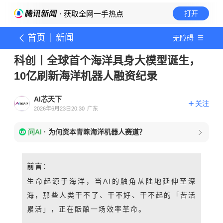
· 获取全网一手热点
打开
首页
新闻
无障碍
科创丨全球首个海洋具身大模型诞生，
10亿刷新海洋机器人融资纪录
AI芯天下
关注
2026年6月23日20:30
广东
问AI
·
为何资本青睐海洋机器人赛道？
前言
：
生命起源于海洋，当AI的触角从陆地延伸至深
海，那些人类干不了、干不好、干不起的
「
苦活
累活
」
，正在酝酿一场效率革命。