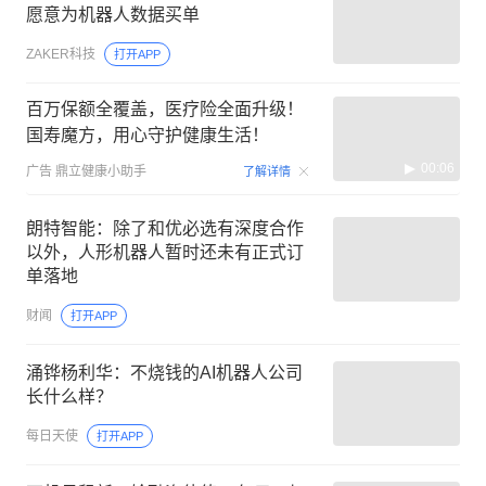
愿意为机器人数据买单
ZAKER科技
打开APP
百万保额全覆盖，医疗险全面升级！
国寿魔方，用心守护健康生活！
00:06
广告
鼎立健康小助手
了解详情
朗特智能：除了和优必选有深度合作
以外，人形机器人暂时还未有正式订
单落地
财闻
打开APP
涌铧杨利华：不烧钱的AI机器人公司
长什么样？
每日天使
打开APP