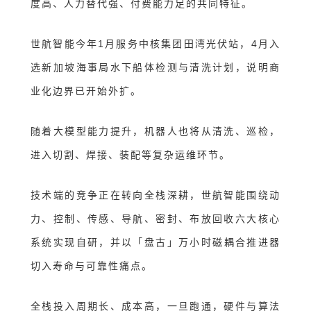
度高、人力替代强、付费能力足的共同特征。
世航智能今年1月服务中核集团田湾光伏站，4月入
选新加坡海事局水下船体检测与清洗计划，说明商
业化边界已开始外扩。
随着大模型能力提升，机器人也将从清洗、巡检，
进入切割、焊接、装配等复杂运维环节。
技术端的竞争正在转向全栈深耕
，
世航智能围绕动
力、控制、传感、导航、密封、布放回收六大核心
系统实现自研，并以
「
盘古
」
万小时磁耦合推进器
切入寿命与可靠性痛点。
全栈投入周期长、成本高，一旦跑通，硬件与算法