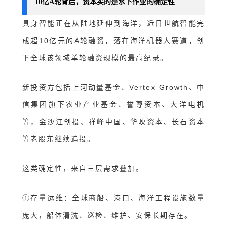
10亿A轮背后，资本买的是水下作业的确定性
具身智能正在从陆地延伸到海洋
，
近日
世航智能完
成超10亿元的A轮融资，落在海洋机器人赛道，创
下全球该领域单轮融资规模的最高纪录。
新投资方包括上河动量基金、Vertex Growth、中
信集团旗下农业产业基金、誉尊资本、大洋电机
等，金沙江创投、祥峰中国、华映资本、长石资本
等老股东继续追投。
这类确定性，来自三层需求叠加。
存量运维
：
全球商船、港口、海洋工程设施数量
①
庞大，船体清洗、巡检、维护、安保长期存在。