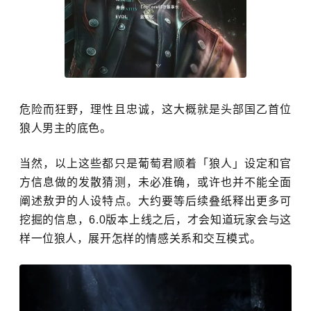
危险而狂野，理性且忠诚
，这大概就是
头部
国乙首位
狼人男主的底色。
当然，以上这些都只是葡萄君顺着「狼人」设定和官
方信息做的发散猜测，
未必准确，或许也并不能全面
阐述
敖
尹的人设特点。
大约要
等后续叠纸释出更多可
挖掘的信息，6.0版本上线之后，
才
会
知道玩家会与这
样一位狼人，展开怎样的情感关系和交互模式
。