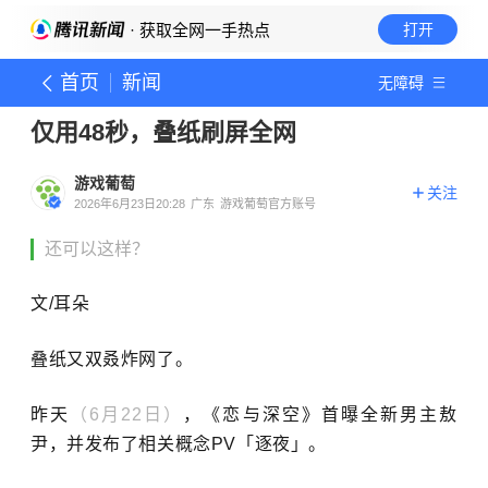
· 获取全网一手热点
打开
首页
新闻
无障碍
仅用48秒，叠纸刷屏全网
游戏葡萄
关注
2026年6月23日20:28
广东
游戏葡萄官方账号
还可以这样？
文/耳朵
叠纸又双叒炸网了。
昨天
（6月22日）
，《恋与深空》首曝全新男主敖
尹，并发布了相关概念PV「逐夜」。