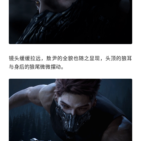
镜头缓缓拉远，敖尹的全貌也随之显现，头顶的狼耳
与身后的狼尾微微摆动。