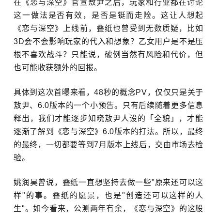
在《恋与深空》官宣敖尹之后，玩家和行业都在讨论
这一做法是否有效，是否是铤而走险。这让人想起
《恋与深空》上线前，叠纸也曾受到无数质疑，比如
3D会不会影响玩家的代入和想象？乙女用户是不是压
根不喜欢战斗？只能说，破例当然有风险和代价，但
也可能收获额外的回报。
具体到这次首曝来看，48秒的概念PV，仅仅只是关于
敖尹、6.0版本的一个小预告。
只有
后续随着更多信息
释出，我们才能逐步知晓敖尹人设的「全貌」，才能
逐渐了解到《恋与深空》6.0版本的打法。所以
，最终
的最终，一切都要等到7月版本上线后，交由市场去检
验。
姚润昊曾说，叠纸一直想坚持去做一些"原来还可以这
样"的事。叠纸的愿景，也是"创造还可以这样的人
生"。如今看来，公测两年有余，《恋与深空》的这股