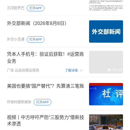
沉浮欧罗巴
打开APP
外交部新闻（2026年8月8日）
外交小灵通
打开APP
凭本人手机号：验证后获取！#运营商
业务
00:15
广告
云启创想运营商
了解详情
美国也要搞“国产替代”？先算清三笔账
环球时报新媒体
打开APP
视频丨中方呼吁严防“三股势力”借新技
术渗透