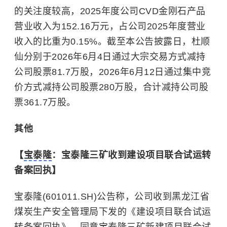
的关注度较高，2025年度公司CVD金刚石产品
营业收入为152.16万元，占公司2025年度营业
收入的比重为0.15%。截至本公告披露日，杜顺
仙分别于2026年6月4日通过大宗交易方式减持
公司股票81.7万股，2026年6月12日通过集中竞
价方式减持公司股票280万股，合计减持公司股
票361.7万股。
其他
【
宝泰隆
：宝泰隆三矿收到建设项目联合试运转
备案回执】
宝泰隆(601011.SH)公告称，公司收到黑龙江省
煤炭生产安全管理局下发的《建设项目联合试运