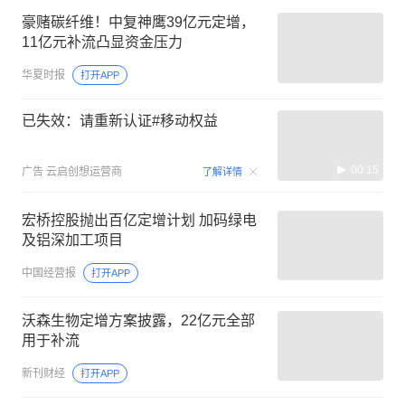
豪赌碳纤维！中复神鹰39亿元定增，
11亿元补流凸显资金压力
华夏时报
打开APP
已失效：请重新认证#移动权益
00:15
广告
云启创想运营商
了解详情
宏桥控股抛出百亿定增计划 加码绿电
及铝深加工项目
中国经营报
打开APP
沃森生物定增方案披露，22亿元全部
用于补流
新刊财经
打开APP