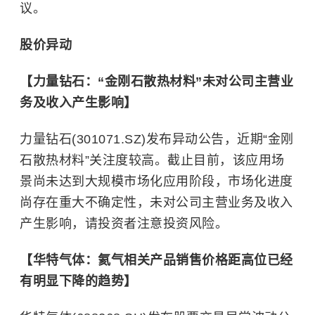
议。
股价异动
【力量钻石：“金刚石散热材料”未对公司主营业
务及收入产生影响】
力量钻石(301071.SZ)发布异动公告，近期“金刚
石散热材料”关注度较高。截止目前，该应用场
景尚未达到大规模市场化应用阶段，市场化进度
尚存在重大不确定性，未对公司主营业务及收入
产生影响，请投资者注意投资风险。
【华特气体：氦气相关产品销售价格距高位已经
有明显下降的趋势】