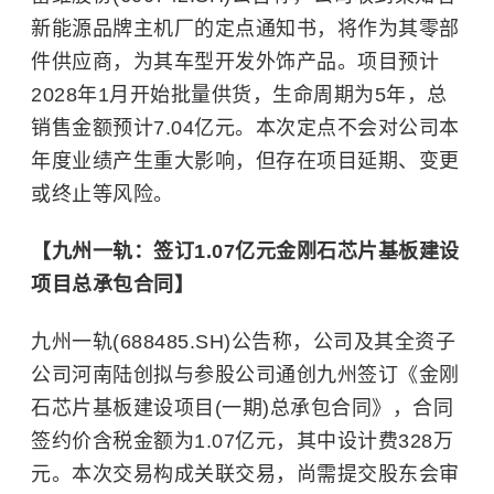
新能源品牌主机厂的定点通知书，将作为其零部
件供应商，为其车型开发外饰产品。项目预计
2028年1月开始批量供货，生命周期为5年，总
销售金额预计7.04亿元。本次定点不会对公司本
年度业绩产生重大影响，但存在项目延期、变更
或终止等风险。
【九州一轨：签订1.07亿元金刚石芯片基板建设
项目总承包合同】
九州一轨(688485.SH)公告称，公司及其全资子
公司河南陆创拟与参股公司通创九州签订《金刚
石芯片基板建设项目(一期)总承包合同》，合同
签约价含税金额为1.07亿元，其中设计费328万
元。本次交易构成关联交易，尚需提交股东会审