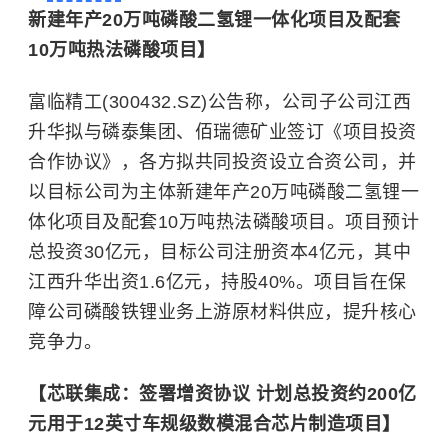
新建年产20万吨磷酸二氢锂一体化项目及配套
10万吨热法磷酸项目】
富临精工(300432.SZ)公告称，公司子公司江西
升华拟与磷泰集团、佰瑞德矿业签订《项目投资
合作协议》，各方拟共同投资设立合资公司，并
以目标公司为主体新建年产20万吨磷酸二氢锂一
体化项目及配套10万吨热法磷酸项目。项目预计
总投资30亿元，目标公司注册资本4亿元，其中
江西升华出资1.6亿元，持股40%。项目旨在保
障公司磷酸铁锂业务上游原材料供应，提升核心
竞争力。
【芯联集成：签署增资协议 计划总投资约200亿
元用于12英寸车规级数模混合芯片制造项目】