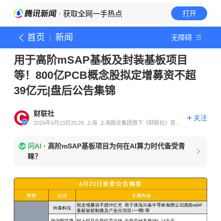
· 获取全网一手热点
打开
首页
新闻
无障碍
用于高阶mSAP基板及封装基板项目
等！800亿PCB概念股拟定增募资不超
39亿元|盘后公告集锦
财联社
关注
2026年6月23日20:29
上海
上海报业集团旗下《财联社》官方
账号
问AI
·
高阶mSAP基板项目为何在AI算力时代备受青
睐？