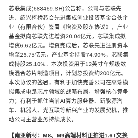
芯联集成(688469.SH)公告称，公司与芯联先
进、绍兴柯桥芯合先进集成创业投资基金合伙企
业（有限合伙）签署《增资及股东协议》，产业
基金拟向芯联先进增资20.04亿元，芯联集成拟
增资6.62亿元。增资完成后，芯联先进注册资本
增至26.75亿元，产业基金持股74.90%，芯联集
成持股25.10%。本次投资用于12英寸车规级数
模混合芯片制造项目，计划总投资约200亿元。
本次协议的签署，有利于加快完善公司在高端模
拟集成电路芯片领域的战略布局，增强核心竞争
力；有利于抓住当前AI算力服务器、新能源汽
车、机器人、光互联等新兴产业的发展契机，推
动公司主营业务持续成长。
【
南亚新材
：M8、M9高端材料正推进1.6T交换