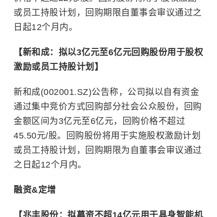
或员工持股计划，回购期限自董事会审议通过之
日起12个月内。
【新和成：拟以3亿元至6亿元回购股份用于股权
激励或员工持股计划】
新和成(002001.SZ)公告称，公司拟以自有资金
通过集中竞价方式回购部分社会公众股份，回购
金额区间为3亿元至6亿元，回购价格不超过
45.50元/股。回购股份将用于实施股权激励计划
或员工持股计划，回购期限为自董事会审议通过
之日起12个月内。
融资&定增
【兆丰股份：拟募资不超14亿元用于具身智能机