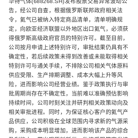
华特气体(688268.SH)发布股票交易异常波动公
告，经公司自查，根据俄罗斯联邦政府相关法
令，氦气已被纳入特定商品清单，清单明确规
定，向欧亚经济联盟以外地区出口氦气，必须获
得俄罗斯高级政府官员的特别许可。截至目前，
公司按月申请上述特别许可，审批结果仍具有不
确定性，若后续政策未得到改善或未能取得相关
特别许可与通关手续，不排除公司相关气体原料
供应受限、生产排期调整、成本大幅上升等风
险，进而影响公司经营业绩。鉴于政策执行与审
批周期尚存在不确定性，当前难以准确预估影响
持续时间，公司时刻关注并研判相关政策动向及
相关审批进程。同时，为保证核心客户的氦气产
品供应，公司积极在全球范围内寻求新的气源采
购，采购成本明显增加，进而影响该产品的综合