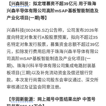
【
兴森科技
：拟定增募资不超39亿元 用于珠海
兴森半导体有限公司高阶mSAP基板智能制造及
产业化项目(一期)等】
兴森科技(002436.SZ)公告称，公司发布2026年
度向特定对象发行A股股票预案，拟向不超过35
名特定对象发行股票，募集资金总额不超过39亿
元，扣除发行费用后用于珠海兴森半导体有限公
司高阶mSAP基板智能制造及产业化项目(一
期)、珠海兴科半导体有限公司集成电路封装基
板项目(三期)以及补充流动资金及偿还银行贷
款。本次发行尚需公司股东会审议通过、深交所
审核通过及证监会同意注册。
【
华润新能源
：网上摇号中签结果出炉 中签号