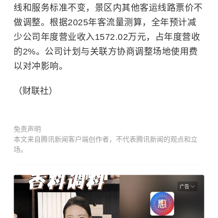
线和服务标准不变，景区内其他客运线路票价不
做调整。根据2025年客流量测算，全年预计减
少公司年度营业收入1572.02万元，占年度营收
的2%。公司计划与关联方协商调整场地使用费
以对冲影响。
（财联社）
免责声明
本文来自腾讯新闻客户端创作者，不代表腾讯新闻的观点和立
场。
广告