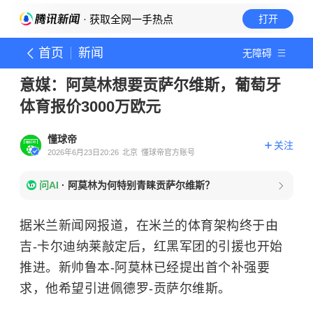
· 获取全网一手热点
打开
首页
新闻
无障碍
意媒：阿莫林想要贡萨尔维斯，葡萄牙
体育报价3000万欧元
懂球帝
关注
2026年6月23日20:26
北京
懂球帝官方账号
问AI
·
阿莫林为何特别青睐贡萨尔维斯？
据米兰新闻网报道，在米兰的体育架构终于由
吉-卡尔迪纳莱敲定后，红黑军团的引援也开始
推进。新帅鲁本-阿莫林已经提出首个补强要
求，他希望引进佩德罗-贡萨尔维斯。