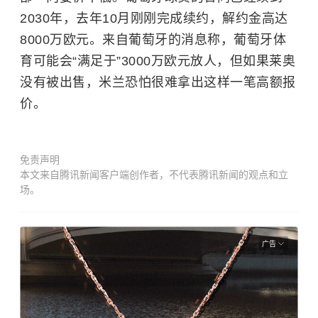
2030年，去年10月刚刚完成续约，解约金高达
8000万欧元。来自葡萄牙的消息称，葡萄牙体
育可能会“满足于”3000万欧元放人，但如果莱奥
没有被出售，米兰恐怕很难拿出这样一笔高额报
价。
免责声明
本文来自腾讯新闻客户端创作者，不代表腾讯新闻的观点和立
场。
广告