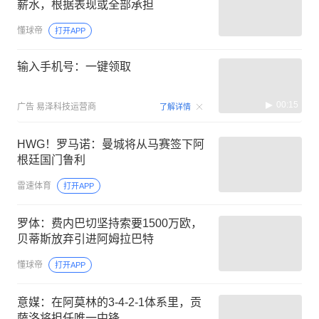
薪水，根据表现或全部承担
懂球帝
打开APP
输入手机号：一键领取
00:15
广告
易泽科技运营商
了解详情
HWG！罗马诺：曼城将从马赛签下阿
根廷国门鲁利
雷速体育
打开APP
罗体：费内巴切坚持索要1500万欧，
贝蒂斯放弃引进阿姆拉巴特
懂球帝
打开APP
意媒：在阿莫林的3-4-2-1体系里，贡
萨洛将担任唯一中锋