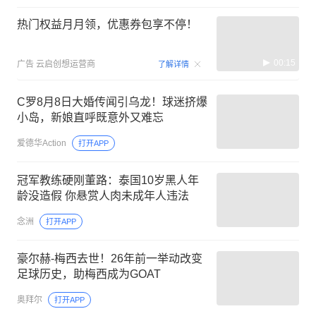
热门权益月月领，优惠券包享不停！
00:15
广告
云启创想运营商
了解详情
C罗8月8日大婚传闻引乌龙！球迷挤爆
小岛，新娘直呼既意外又难忘
爱德华Action
打开APP
冠军教练硬刚董路：泰国10岁黑人年
龄没造假 你悬赏人肉未成年人违法
念洲
打开APP
豪尔赫-梅西去世！26年前一举动改变
足球历史，助梅西成为GOAT
奥拜尔
打开APP