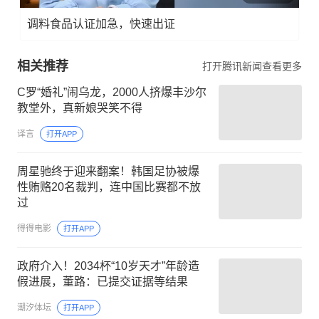
调料食品认证加急，快速出证
相关推荐
打开腾讯新闻查看更多
C罗“婚礼”闹乌龙，2000人挤爆丰沙尔
教堂外，真新娘哭笑不得
译言
打开APP
周星驰终于迎来翻案！韩国足协被爆
性贿赂20名裁判，连中国比赛都不放
过
得得电影
打开APP
政府介入！2034杯“10岁天才”年龄造
假进展，董路：已提交证据等结果
潮汐体坛
打开APP