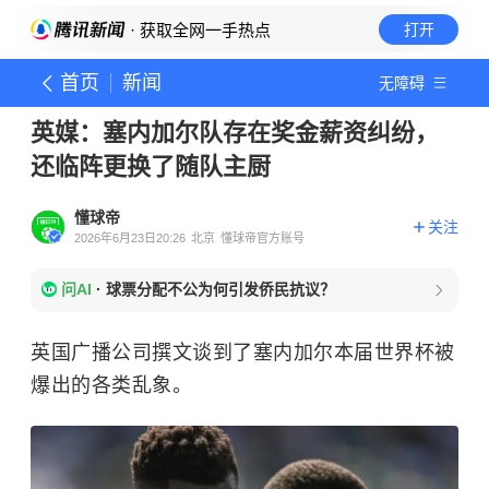
· 获取全网一手热点
打开
首页
新闻
无障碍
英媒：塞内加尔队存在奖金薪资纠纷，
还临阵更换了随队主厨
懂球帝
关注
2026年6月23日20:26
北京
懂球帝官方账号
问AI
·
球票分配不公为何引发侨民抗议？
英国广播公司撰文谈到了塞内加尔本届世界杯
被
爆出的各类乱象。