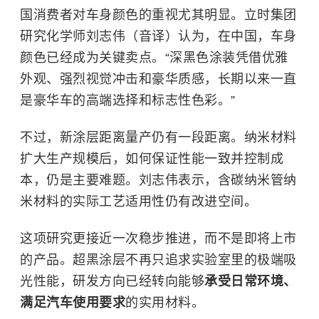
国消费者对车身颜色的重视尤其明显。立时集团
研究化学师刘志伟（音译）认为，在中国，车身
颜色已经成为关键卖点。“深黑色涂装凭借优雅
外观、强烈视觉冲击和豪华质感，长期以来一直
是豪华车的高端选择和标志性色彩。”
不过，新涂层距离量产仍有一段距离。纳米材料
扩大生产规模后，如何保证性能一致并控制成
本，仍是主要难题。刘志伟表示，含碳纳米管纳
米材料的实际工艺适用性仍有改进空间。
这项研究更接近一次稳步推进，而不是即将上市
的产品。超黑涂层不再只追求实验室里的极端吸
光性能，研发方向已经转向能够
承受日常环境、
满足汽车使用要求
的实用材料。