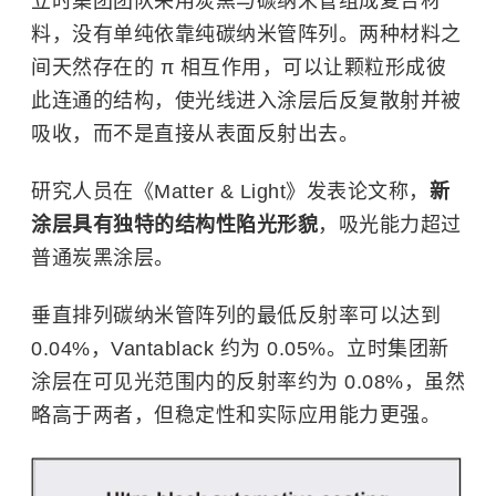
立时集团团队采用炭黑与碳纳米管组成复合材
料，没有单纯依靠纯碳纳米管阵列。两种材料之
间天然存在的 π 相互作用，可以让颗粒形成彼
此连通的结构，使光线进入涂层后反复散射并被
吸收，而不是直接从表面反射出去。
研究人员在《Matter & Light》发表论文称，
新
涂层具有独特的结构性陷光形貌
，吸光能力超过
普通炭黑涂层。
垂直排列碳纳米管阵列的最低反射率可以达到
0.04%，Vantablack 约为 0.05%。立时集团新
涂层在可见光范围内的反射率约为 0.08%，虽然
略高于两者，但稳定性和实际应用能力更强。