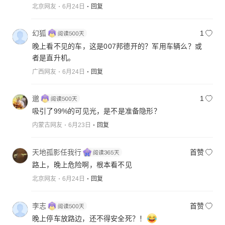
北京网友
6月24日
回复
幻狐
1
晚上看不见的车，这是007邦德开的？军用车辆么？或
者是直升机。
广西网友
6月24日
回复
邈
1
吸引了99%的可见光，是不是准备隐形？
内蒙古网友
6月23日
回复
天地孤影任我行
首赞
路上，晚上危险啊，根本看不见
北京网友
6月24日
回复
李志
首赞
晚上停车放路边，还不得安全死？！