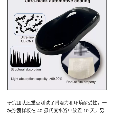
研究团队还重点测试了附着力和环境耐受性。一
块涂覆样板在 40 摄氏度水浴中放置 10 天，另