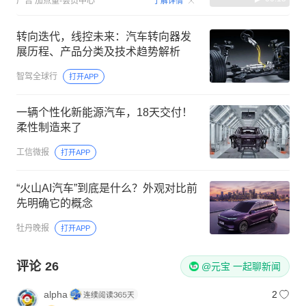
广告
加点量-会员中心
了解详情
转向迭代，线控未来：汽车转向器发
展历程、产品分类及技术趋势解析
智驾全球行
打开APP
一辆个性化新能源汽车，18天交付！
柔性制造来了
工信微报
打开APP
“火山AI汽车”到底是什么？外观对比前
先明确它的概念
牡丹晚报
打开APP
评论
26
@元宝 一起聊新闻
alpha
2