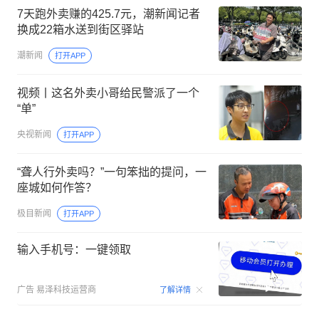
7天跑外卖赚的425.7元，潮新闻记者
换成22箱水送到街区驿站
潮新闻
打开APP
视频丨这名外卖小哥给民警派了一个
“单”
央视新闻
打开APP
“聋人行外卖吗？”一句笨拙的提问，一
座城如何作答？
极目新闻
打开APP
输入手机号：一键领取
00:15
广告
易泽科技运营商
了解详情