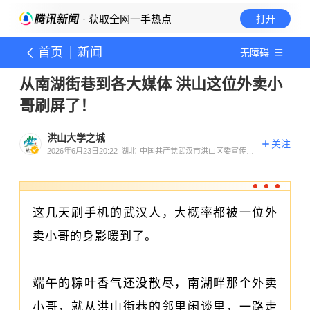
· 获取全网一手热点
打开
首页
新闻
无障碍
从南湖街巷到各大媒体 洪山这位外卖小
哥刷屏了！
洪山大学之城
关注
2026年6月23日20:22
湖北
中国共产党武汉市洪山区委宣传部
官方账号
这几天刷手机的武汉人，大概率都被一位外
卖小哥的身影暖到了。
端午的粽叶香气还没散尽，南湖畔那个外卖
小哥，就从洪山街巷的邻里闲谈里，一路走