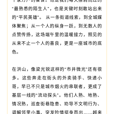
千家万户的餐食。他是我们每天擦肩而过的
“最熟悉的陌生人”，也是关键时刻敢站出来
的“平民英雄”。 从一条街道线索，到全城媒
体聚焦；从一个人的纵身一跃，到无数人的
点赞传扬，这场端午里的温暖接力，照见的
从来不止一个人的善良，更是一座城市的底
色。
在洪山，像梁光锐这样的“市井微光”还有很
多。这些奔走在街头的外卖骑手、快递小
哥，早已不只是城市烟火的串联者，更成了
基层一线的“流动探头”。他们人熟、地熟、
情况熟，巡查街巷隐患、劝导不文明行为、
调解邻里小事、突发险情挺身而出……越来