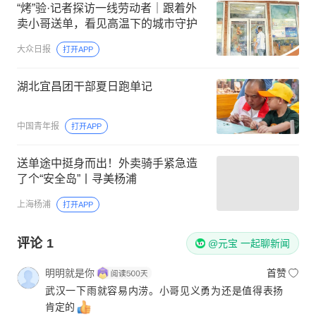
“烤”验·记者探访一线劳动者｜跟着外
卖小哥送单，看见高温下的城市守护
大众日报
打开APP
湖北宜昌团干部夏日跑单记
中国青年报
打开APP
送单途中挺身而出！外卖骑手紧急造
了个“安全岛”丨寻美杨浦
上海杨浦
打开APP
评论
1
@元宝 一起聊新闻
明明就是你
首赞
武汉一下雨就容易内涝。小哥见义勇为还是值得表扬
肯定的