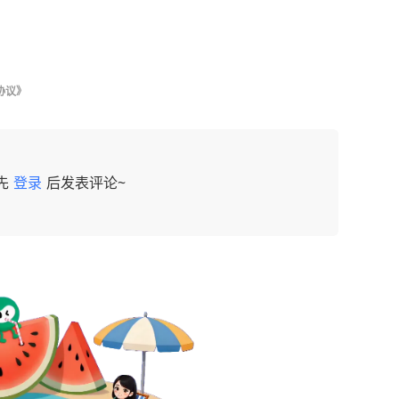
协议》
先
登录
后发表评论~