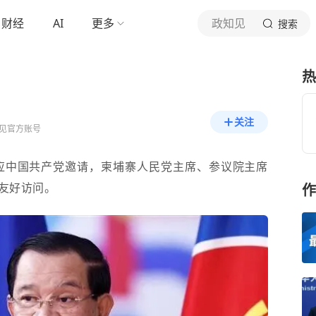
财经
AI
更多
政知见
搜索
热
关注
见官方账号
应中国共产党邀请，柬埔寨人民党主席、参议院主席
式友好访问。
作