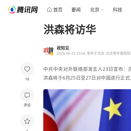
首页
要闻
北京
科技
洪森将访华
政知见
2026-06-23 20:04
发布于
北京
北京青年报政知
中共中央对外联络部发言人23日宣布：
洪森将于6月25日至27日对中国进行正
16
评论