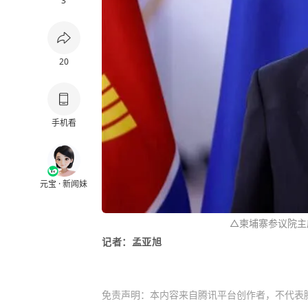
3
20
手机看
元宝 · 新闻妹
△柬埔寨参议院主
记者：孟亚旭
免责声明：本内容来自腾讯平台创作者，不代表