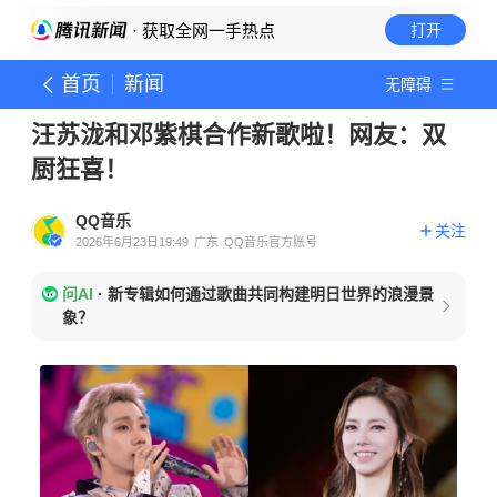
· 获取全网一手热点
打开
首页
新闻
无障碍
汪苏泷和邓紫棋合作新歌啦！网友：双
厨狂喜！
QQ音乐
关注
2026年6月23日19:49
广东
QQ音乐官方账号
问AI
·
新专辑如何通过歌曲共同构建明日世界的浪漫景
象？