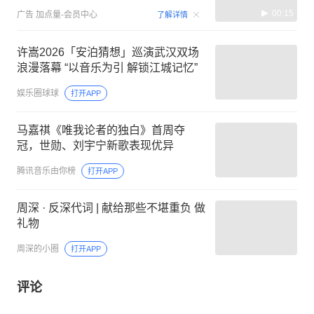
00:15
广告
加点量-会员中心
了解详情
许嵩2026「安泊猜想」巡演武汉双场
浪漫落幕 “以音乐为引 解锁江城记忆”
娱乐圈球球
打开APP
马嘉祺《唯我论者的独白》首周夺
冠，世勋、刘宇宁新歌表现优异
腾讯音乐由你榜
打开APP
周深 · 反深代词 | 献给那些不堪重负 做
礼物
周深的小圈
打开APP
评论