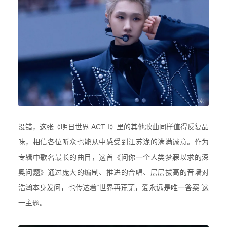
没错，这张
《明日世界 ACT I》里的其他歌曲同样值得反复品
味，相信各位听众也能从中感受到汪苏泷的满满诚意。作为
专辑中歌名最长的曲目，这首
《问你一个人类梦寐以求的深
奥问题》通过庞大的编制、推进的合唱、层层拔高的音墙对
浩瀚本身发问，也传达着“
世界再荒芜，爱永远是唯一答案
”这
一主题。