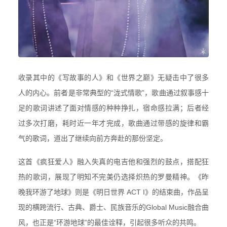
收录其中的
《写故事的人》和《
世界之巅
》无疑击中了很多
人的内心。前者是非常典型的
“泷式情歌”，歌曲通过叙事感十
足的歌词讲述了面对情感的种种挣扎，宿命感拉满；后者经
过多次打磨，耗时
近一年才完成，歌曲通过带感的旋律和霸
气的歌词，道出了继续向前方奔赴的那份坚定。
这首《疯狂爱人》融入失真的
电吉他和强烈的鼓点，搭配狂
热的歌词，展现了明知不完美仍选择炽热的罗曼精神。
《昨
晚我环游了地球》则是《明日世界 ACT I》的结束曲，作品
呈
现的横跨流行、古典、爵士、民族音乐的Global Music融合曲
风，也正是“环游地球”的最佳诠释，引起很多听众的共鸣。