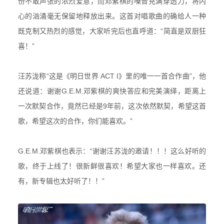
份不敢声张的浓烈爱意，而
邓紫棋的嗓音充满穿透力，将内
心
的汹涌毫无保留地释放出来。
这首对唱歌曲的确
给人一种
既
克制又热烈的感觉，大家听完后也直呼道：“简直是双厨狂
喜！”
汪苏泷称“这是
《明日世界 ACT I》里的唯一一首合作曲
”
，他
还说道：
谢谢
G.E.M.邓紫棋
的爽快答应和完美演绎，距离上
一次默契合作，竟然已经是9年前，这次依然默契，希望这首
歌，希望这次的合作，你们能喜欢。
”
G.E.M.邓紫棋也表示：“
谢谢汪苏泷的邀请！！！这么好听的
歌，终于上线了！很新鲜很喜欢！希望大家也一样喜欢。还
有，新专辑也太好听了！！
”