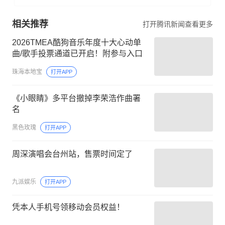
相关推荐
打开腾讯新闻查看更多
2026TMEA酷狗音乐年度十大心动单
曲/歌手投票通道已开启！附参与入口
珠海本地宝
打开APP
《小眼睛》多平台撤掉李荣浩作曲署
名
黑色玫瑰
打开APP
周深演唱会台州站，售票时间定了
九派娱乐
打开APP
凭本人手机号领移动会员权益！