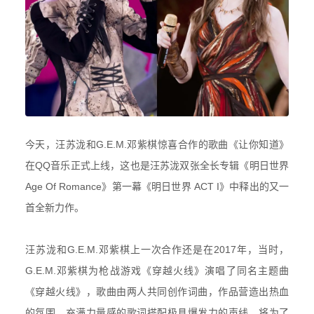
今天，
汪苏泷和G.E.M.邓紫棋惊喜合作的歌曲《
让你知道
》
在QQ音乐正式上线，这也是汪苏泷
双张全长专辑《明日世界
Age Of Romance》第一幕《明日世界 ACT I》
中释出的又一
首全新力作。
汪苏泷和G.E.M.邓紫棋上一次合作还是在2017年，当时，
G.E.M.邓紫棋为
枪战游戏《穿越火线》演唱了同名主题曲
《穿越火线》，歌曲由两人共同创作词曲，作品营造出热血
的氛围
，充满力量感的歌词搭配极具爆发力的声线，将为了