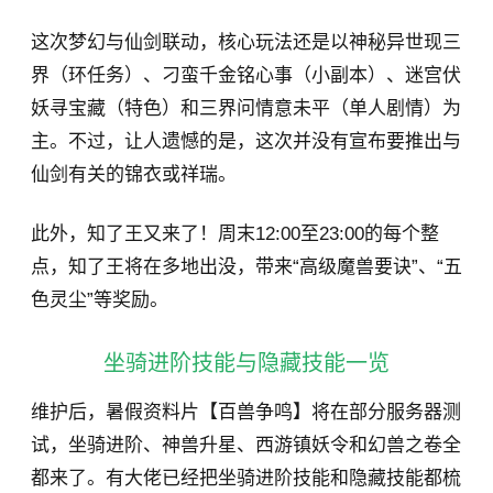
这次梦幻与仙剑联动，核心玩法还是以神秘异世现三
界（环任务）、刁蛮千金铭心事（小副本）、迷宫伏
妖寻宝藏（特色）和三界问情意未平（单人剧情）为
主。不过，让人遗憾的是，这次并没有宣布要推出与
仙剑有关的锦衣或祥瑞。
此外，知了王又来了！周末12:00至23:00的每个整
点，知了王将在多地出没，带来“高级魔兽要诀”、“五
色灵尘”等奖励。
坐骑进阶技能与隐藏技能一览
维护后，暑假资料片【百兽争鸣】将在部分服务器测
试，坐骑进阶、神兽升星、西游镇妖令和幻兽之卷全
都来了。有大佬已经把坐骑进阶技能和隐藏技能都梳