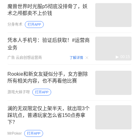
魔兽世界时光服p5彻底没排骨了，妖
术之颅都卖不上价钱
分身有术
打开APP
凭本人手机号：验证后获取！#运营商
业务
00:15
广告
云启创想运营商
了解详情
Rookie和新女友疑似分手，女方删除
所有相关内容，也不再看他比赛
游戏大妹子呀
打开APP
澜的无双限定仅上架半天，就出现3个
踩坑点，普通玩家怎么省150点券拿
下？
MrPoker
打开APP