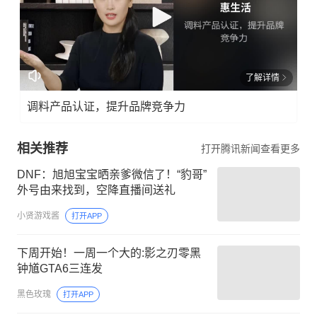
了解详情
调料产品认证，提升品牌竞争力
相关推荐
打开腾讯新闻查看更多
DNF：旭旭宝宝晒亲爹微信了！“豹哥”
外号由来找到，空降直播间送礼
小贤游戏酱
打开APP
下周开始！一周一个大的:影之刃零黑
钟馗GTA6三连发
黑色玫瑰
打开APP