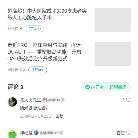
超高龄！中大医院成功为90岁患者实
施人工心脏植入手术
现代快报
打开APP
走近FRC：临床应用与实践 | 再话
DUAL Ⅰ——重塑胰岛功能，开启
OAD失效后治疗升级新范式
国际糖尿病
打开APP
评论
3
@元宝 一起聊新闻
陈大勇先生
1
纳米波更适合。
四川网友
6月23日
回复
神经蛙
首赞