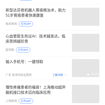
新型达芬奇机器人胃癌根治术，助力
51岁胃癌患者快速康复
极目新闻
打开APP
心血管医生热议AI：技术越发达，临
床思辨越珍贵
医师报
打开APP
输入手机号：一键领取
00:15
广告
易泽科技运营商
了解详情
慢性疼痛患者的福音！上海推动超声
脑机接口技术迈向临床应用
上观新闻
打开APP