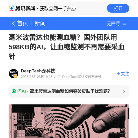
· 获取全网一手热点
打开
首页
新闻
无障碍
毫米波雷达也能测血糖？国外团队用
598KB的AI，让血糖监测不再需要采血
针
DeepTech深科技
关注
2026年6月23日19:23
北京
DeepTech深科技官方账号
问AI
·
毫米波雷达测血糖如何突破皮肤干扰难题？