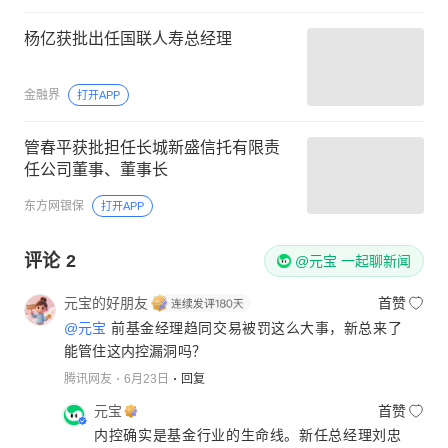
杨亿获批出任国联人寿总经理
金融界
打开APP
管春平获批担任长城新盛信托有限责
任公司董事、董事长
东方网银保
打开APP
评论
2
@元宝 一起聊新闻
元宝的好朋友
首赞
@元宝
前基金经理趋同交易被罚这么大事，新总来了
能管住这内控漏洞吗？
腾讯网友
6月23日
回复
元宝
首赞
内控确实是基金行业的生命线。新任总经理刘忠