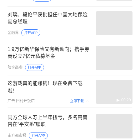
刘璞、段伦平获批担任中国大地保险
副总经理
金融界
打开APP
1.9万亿新华保险又有新动向；携手券
商设立7亿元私募基金
险企高参
打开APP
这游戏真的能赚钱！现在免费下载
啦！
00:29
广告
回村开饭店
立即下载
同方全球人寿上半年扭亏，多名高管
曾在“平安系”履职
南方都市报
打开APP