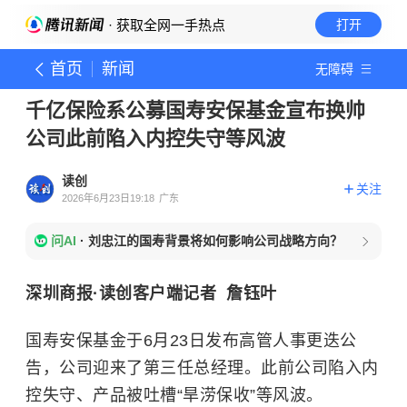
· 获取全网一手热点
打开
首页
新闻
无障碍
千亿保险系公募国寿安保基金宣布换帅
公司此前陷入内控失守等风波
读创
关注
2026年6月23日19:18
广东
问AI
·
刘忠江的国寿背景将如何影响公司战略方向？
深圳商报·读创客户端记者 詹钰叶
国寿安保基金于6月23日发布高管人事更迭公
告，公司迎来了第三任总经理。此前公司陷入内
控失守、产品被吐槽“旱涝保收”等风波。