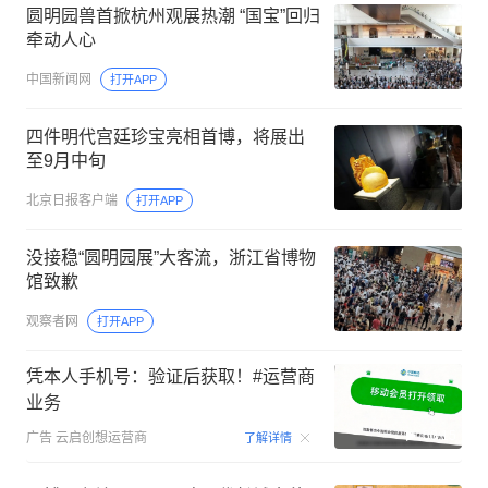
圆明园兽首掀杭州观展热潮 “国宝”回归
牵动人心
中国新闻网
打开APP
四件明代宫廷珍宝亮相首博，将展出
至9月中旬
北京日报客户端
打开APP
没接稳“圆明园展”大客流，浙江省博物
馆致歉
观察者网
打开APP
凭本人手机号：验证后获取！#运营商
业务
00:15
广告
云启创想运营商
了解详情