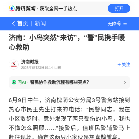
· 获取全网一手热点
打开
首页
新闻
无障碍
济南：小鸟突然“来访”，“警”民携手暖
心救助
济南时报
关注
2026年6月23日19:14
山东
问AI
·
警民协作救助流程有哪些亮点？
6月9日中午，济南槐荫公安分局3号警务站接到
热心市民王先生打来的电话：“民警同志，我在
小区散步时，意外发现了两只受伤的小鸟，我也
不懂怎么照顾……”接警后，值班民警辅警马上
赶往现场，确定这两只小家伙是灰喜鹊雏鸟。