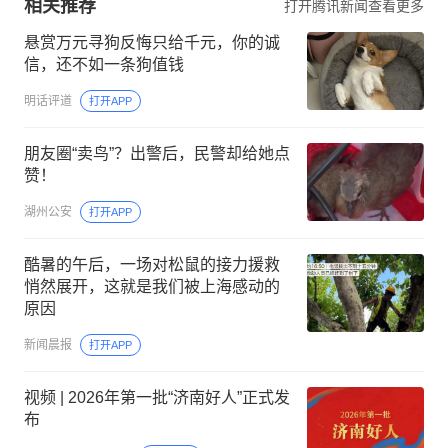
相关推荐
打开腾讯新闻查看更多
悬赏万元寻狗反悔只给千元，你的诚
信，还不如一条狗值钱
明话评道
打开APP
朋友圈“卖鸟”？出警后，民警却给她点
赞！
湖州公安
打开APP
酷暑的午后，一场对松鼠的接力援救
悄然展开，这就是我们被上海感动的
原因
新闻晨报
打开APP
视频 | 2026年第一批“济南好人”正式发
布