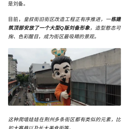
是
刘备
。
目前，
皇叔街旧街区改造工程正有序推进，一
栋建
筑顶部安放了一个大型Q版刘备形象
，造型憨态可
掬、色彩醒目，成为街区最吸睛的景观。
这种爬墙娃娃在荆州多条街区都有类似的元素，比
如大赛巷以及长大美食街等。