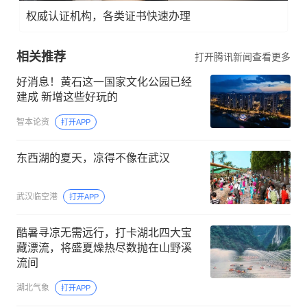
权威认证机构，各类证书快速办理
相关推荐
打开腾讯新闻查看更多
好消息！黄石这一国家文化公园已经
建成 新增这些好玩的
智本论资
打开APP
东西湖的夏天，凉得不像在武汉
武汉临空港
打开APP
酷暑寻凉无需远行，打卡湖北四大宝
藏漂流，将盛夏燥热尽数抛在山野溪
流间
湖北气象
打开APP