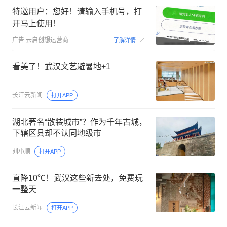
特邀用户：您好！请输入手机号，打
开马上使用！
00:15
广告
云启创想运营商
了解详情
看美了！武汉文艺避暑地+1
长江云新闻
打开APP
湖北著名“散装城市”？作为千年古城，
下辖区县却不认同地级市
刘小顺
打开APP
直降10℃！武汉这些新去处，免费玩
一整天
长江云新闻
打开APP