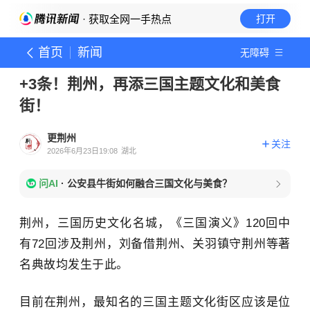
· 获取全网一手热点
打开
首页
新闻
无障碍
+3条！荆州，再添三国主题文化和美食
街！
更荆州
关注
2026年6月23日19:08
湖北
问AI
·
公安县牛街如何融合三国文化与美食？
荆州，三国历史文化名城，《三国演义》120回中
有72回涉及荆州，刘备借荆州、关羽镇守荆州等著
名典故均发生于此。
目前在荆州，最知名的三国主题文化街区应该是位