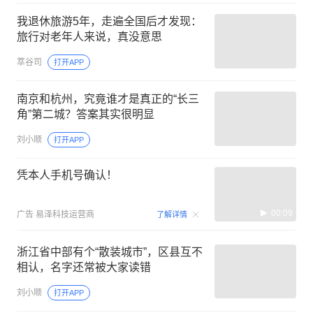
我退休旅游5年，走遍全国后才发现：
旅行对老年人来说，真没意思
萃谷司
打开APP
南京和杭州，究竟谁才是真正的“长三
角”第二城？答案其实很明显
刘小顺
打开APP
凭本人手机号确认！
00:09
广告
易泽科技运营商
了解详情
浙江省中部有个“散装城市”，区县互不
相认，名字还常被大家读错
刘小顺
打开APP