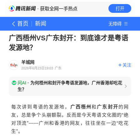
· 获取全网一手热点
打开
首页
新闻
无障碍
广西梧州VS广东封开：到底谁才是粤语
发源地？
羊城网
关注
2026年6月23日19:03
广东
问AI
·
为何梧州和封开争粤语发源地，广州香港却吃花
生？
每次讲到粤语的发源地，
广西梧州
和
广东封开
的网
友，总是争个头崩额裂。反而是今天粤语文化圈的“绝
对顶流”——广州和香港的网友，往往坐在一边“吃花
生”。