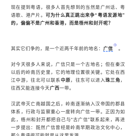
现在提到粤语，很多人首先想到的当然是广州话、粤
语歌、港产片。
可为什么真正跳出来争“粤语发源地”
的，偏偏不是广州和香港，而是梧州和封开呢？
其实它们争的，是一个近两千年前的地名：
广信
。
对今天很多人来说，广信只是一个古地名；但在秦汉
以后的岭南历史里，它的地理位置很关键。它处在西
江中游，往北可以联系
中原
，往东可以进入
珠三角
，
往西又能连接今天
广西
一带。
汉武帝灭亡南越国之后，岭南逐渐纳入汉帝国的郡县
体系，行政与监察重心一度转向广信一带。正因为如
此，梧州和封开都把自己与“古广信”联系起来，再进
一步提出：既然广信曾经是岭南早期政治文化中心，
那么粤语很可能就是从这里发源。