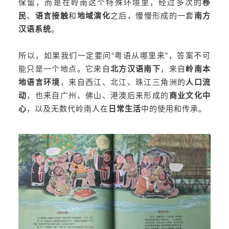
保留，而是在岭南这个特殊环境里，经过多次的
移
民
、
语言接触
和
地域演化
之后，慢慢形成的一套
南方
汉语系统
。
所以，如果我们一定要问“粤语从哪里来”，答案不可
能只是一个地点。它来自
北方汉语南下
，来自
岭南本
地语言环境
，来自西江、北江、珠江三角洲的
人口流
动
，也来自广州、佛山、港澳后来形成的
商业文化中
心
，以及无数代岭南人在
日常生活
中的使用和传承。