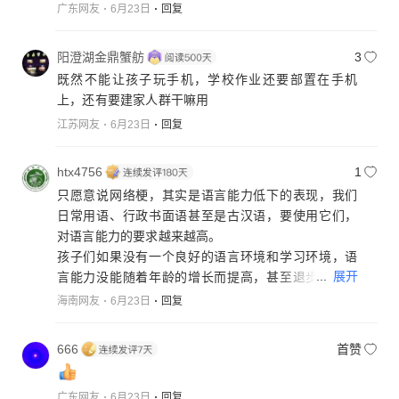
广东网友
6月23日
回复
阳澄湖金鼎蟹舫
3
既然不能让孩子玩手机，学校作业还要部置在手机
上，还有要建家人群干嘛用
江苏网友
6月23日
回复
htx4756
1
只愿意说网络梗，其实是语言能力低下的表现，我们
日常用语、行政书面语甚至是古汉语，要使用它们，
对语言能力的要求越来越高。
孩子们如果没有一个良好的语言环境和学习环境，语
...
展开
言能力没能随着年龄的增长而提高，甚至退步，自然
就有可能被网络语言带到坑里。
海南网友
6月23日
回复
但有一点要强调，这不是孩子们的错，存在家庭和学
校，没能给孩子们营造一个良好的言环境和学习环
666
首赞
境。这才是问题的根源，而不是简单粗暴地去禁网络
语言。
广东网友
6月23日
回复