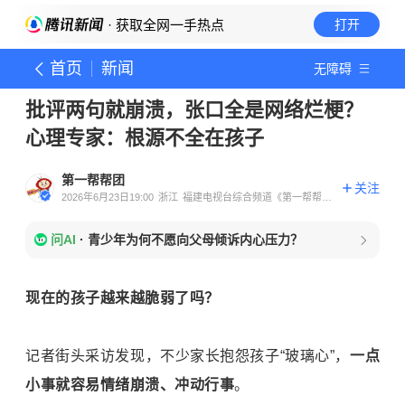
· 获取全网一手热点
打开
首页
新闻
无障碍
批评两句就崩溃，张口全是网络烂梗？
心理专家：根源不全在孩子
第一帮帮团
关注
2026年6月23日19:00
浙江
福建电视台综合频道《第一帮帮
团》官方账号
问AI
·
青少年为何不愿向父母倾诉内心压力？
现在的孩子越来越脆弱了吗？
记者街头采访发现，不少家长抱怨孩子“玻璃心”，
一点
小事就容易情绪崩溃、冲动行事
。