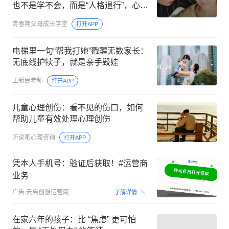
也不是学不会，而是“人格退行”，心理
崩盘了
青春期父母成长学堂
打开APP
电梯里一句“帮我打她”戳醒无数家长：
无底线护犊子，就是亲手毁娃
王新民老师
打开APP
儿童心理创伤：看不见的伤口，如何
帮助儿童有效处理心理创伤
听说吧心理咨询
打开APP
凭本人手机号：验证后获取！#运营商
业务
00:15
广告
云启创想运营商
了解详情
在家六年的孩子：比 “焦虑” 更可怕