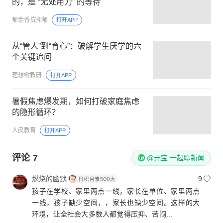
的，是 “无处用力” 的等待
郁金香抗抑郁
打开APP
从“管人”到“育心”：破解学生厌学的六
个关键追问
理想树教研
打开APP
暑假焦虑爆发期，如何打破家庭焦虑
的隐形循环？
人民教育
打开APP
评论
7
@元宝 一起聊新闻
燃烧的幽默
9
孩子在学校、家里两点一线，家长在单位、家里两点
一线，孩子缺少空间，，家长也缺少空间。这样的大
环境，让全社会大多数人都觉得压抑、苦闷...