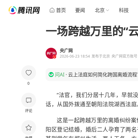
首页
要闻
北京
科技
一场跨越万里的“云
央广网
2026-06-23 18:54
发布于
北京
央广网官方账号
问AI
·
云上法庭如何简化跨国离婚流程
0
“法官，我们分居十几年，早就
话，从国外拨通至朝阳法院湖西法庭
评论
这是一起跨越万里的离婚纠纷案
阳区登记结婚，婚后二人孕育了两名