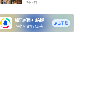
日研学行
-7小时前
腾讯新闻·电脑版
点击下载
24小时陪你追热点