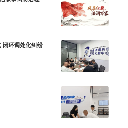
忧 闭环调处化纠纷