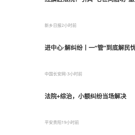
新乡日报
2小时前
进中心·解纠纷丨一“管”到底解民
中国长安网
-3小时前
法院+综治，小额纠纷当场解决
平安贵阳
19小时前