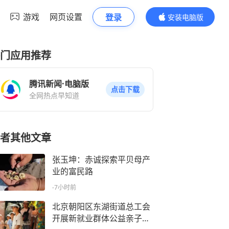
游戏
网页设置
登录
安装电脑版
内容更精彩
门应用推荐
腾讯新闻·电脑版
点击下载
全网热点早知道
者其他文章
张玉坤：赤诚探索平贝母产
业的富民路
-7小时前
北京朝阳区东湖街道总工会
开展新就业群体公益亲子一