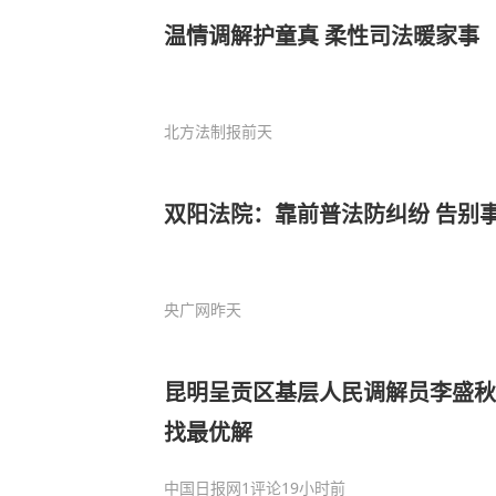
温情调解护童真 柔性司法暖家事
北方法制报
前天
双阳法院：靠前普法防纠纷 告别事
央广网
昨天
昆明呈贡区基层人民调解员李盛秋
找最优解
中国日报网
1评论
19小时前