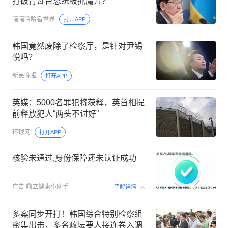
打破青瓦台总统被抓魔咒？
嘻嘻哈哈看世界
打开APP
韩国竟然废除了检察厅，是针对尹锡
悦吗？
新民晚报
打开APP
英媒：5000名罪犯将获释，英首相提
前释放犯人“两头不讨好”
环球网
打开APP
核验未通过,身份保障还未认证成功
00:10
广告
鼎立健康小助手
了解详情
多案同步开打！韩国综合特别检察组
密集出击，多名政坛要人接连卷入调