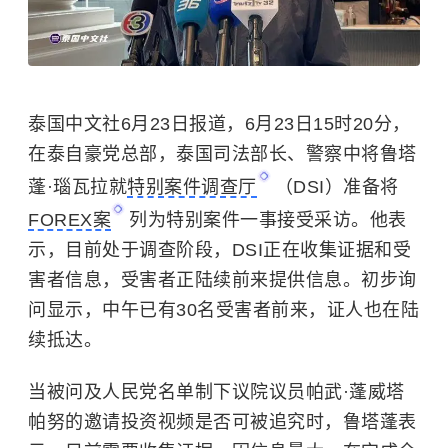
泰国中文社6月23日报道，6月23日15时20分，
在泰自豪党总部，泰国司法部长、警察中将鲁塔
蓬·瑙瓦拉就
特别案件调查厅
（DSI）准备将
FOREX案
列为特别案件一事接受采访。他表
示，目前处于调查阶段，DSI正在收集证据和受
害者信息，受害者正陆续前来提供信息。初步询
问显示，中午已有30名受害者前来，证人也在陆
续抵达。
当被问及人民党名单制下议院议员帕武·蓬威塔
帕努的邀请投资视频是否可被追究时，鲁塔蓬表