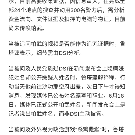
示，目前需要收集证据，因信息量大，在完成全
部24个地点的搜查并动用300名警力后，需分析
资金流向、文件证据及扣押的电脑等物证，目前
尚未传唤帕武。
当被追问帕武的视频是否能作为追究证据时，鲁
塔蓬表示，细节需由DSI分析。
当被问及人民党质疑DSI在新闻发布会上隐瞒嫌
犯姓名却公开嫌疑人姓名时，鲁塔蓬解释称，行
动当天他前往沙功那空府出差，次日下午才得知
消息，发现媒体已公布姓名缩写和职业。6月18
日，媒体已正式公开帕武姓名，新闻发布会上是
记者说出帕武姓名，而非DSI主动披露。
当被问及外界视为政治游戏“杀鸡儆猴”时，鲁塔