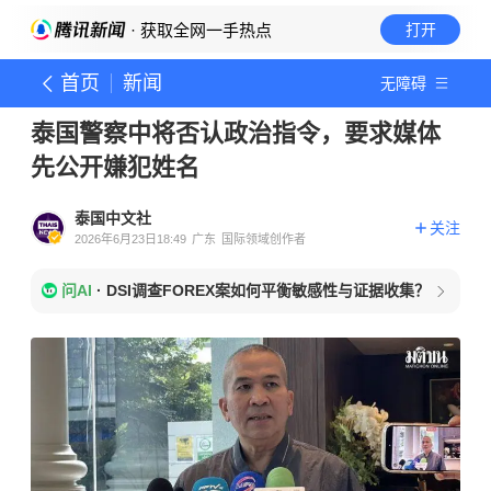
· 获取全网一手热点
打开
首页
新闻
无障碍
泰国警察中将否认政治指令，要求媒体
先公开嫌犯姓名
泰国中文社
关注
2026年6月23日18:49
广东
国际领域创作者
问AI
·
DSI调查FOREX案如何平衡敏感性与证据收集？