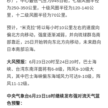
秒），中心最低气压为
9
45
百帕，七级风圈半径
为
250-350
公里，十级风圈半径为
120-140
公
里，十二级风圈半径为
7
0
公里。
预计，“米克拉”将以每小时
10
公里
左右
的速度向
偏
北方向移动，
强度逐渐减弱，
并
向
琉球群岛南
部
靠近，
2
5
日开始转向东北方向移动，
未来趋向
日本南部
沿海
。
大风预报：
6
月
23
日
20
时至
24
日
20
时，巴士海
峡、台湾
东南
洋面将有
6
-
8
级，阵风
9
-1
0
级大
风，其中巴士海峡偏东海域风力可达
9-10
级，阵
风
11-12
级。
中央气象台
6月23日18时
继续
发布强对流天气蓝
色预警：