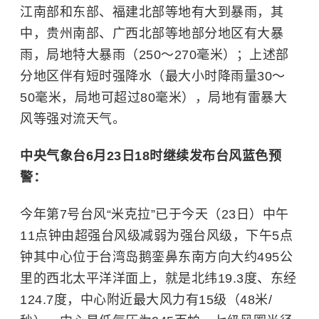
江南部和东部、福建北部等地有大到暴雨，其
中，贵州南部、广西北部等地部分地区有大暴
雨，局地特大暴雨（250～270毫米）；上述部
分地区伴有短时强降水（最大小时降雨量30～
50毫米，局地可超过80毫米），局地有雷暴大
风等强对流天气。
中央气象台6月23日18时继续发布台风
蓝色
预
警
：
今年第
7
号台风“米克拉”
已于今天
（
23
日）
中午
11
点钟由
超强台风级
减弱为强台风级，
下
午
5
点
钟
其中心
位于
台湾
岛
鹅
銮
鼻东南方向
大
约495公
里
的
西北太平洋
洋
面
上，就是
北纬
19.3度、东经
124.7
度
，中心附近最大风力有
1
5
级（
48
米
/