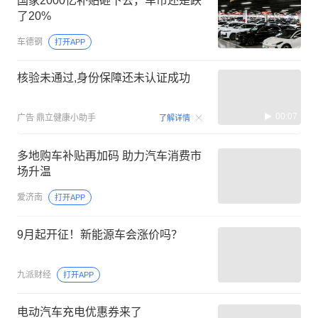
国家2000亿补贴砸下去，车市还是跌
了20%
车德钢
打开APP
核验未通过,身份保障还未认证成功
00:07
广告
鼎立健康小助手
了解详情
多地购车补贴再加码 助力汽车消费市
场升温
爱济南
打开APP
9月起开征！新能源车会涨价吗？
九派财经
打开APP
电动汽车充电优惠券来了