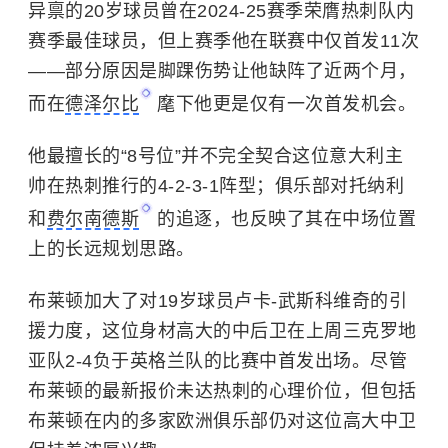
异禀的20岁球员曾在2024-25赛季荣膺热刺队内
赛季最佳球员，但上赛季他在联赛中仅首发11次
——部分原因是脚踝伤势让他缺阵了近两个月，
而在
德泽尔比
麾下他更是仅有一次首发机会。
他最擅长的“8号位”并不完全契合这位意大利主
帅在热刺推行的4-2-3-1阵型；俱乐部对托纳利
和
费尔南德斯
的追逐，也反映了其在中场位置
上的长远规划思路。
布莱顿加大了对19岁球员卢卡-武斯科维奇的引
援力度，这位身材高大的中后卫在上周三克罗地
亚队2-4负于英格兰队的比赛中首发出场。尽管
布莱顿的最新报价未达热刺的心理价位，但包括
布莱顿在内的多家欧洲俱乐部仍对这位高大中卫