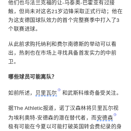
他们也与法兰克福的让-马泰奥-巴霍亚有过接
触，但尚未对这名21岁边锋采取正式行动；他在
为这支德国球队效力的首个完整赛季中打入了3
个联赛进球。
从此前求购托纳利和费尔南德斯的举动可以看
出，热刺也在市场上寻找具备首发实力的中前
卫。
哪些球员可能离队？
如前所述，
贝里瓦尔
和武斯科维奇备受关注。
据The Athletic报道，诺丁汉森林将贝里瓦尔视
为埃利奥特-安德森的潜在替代者，而
安德森
极有可能在今夏以可能打破英国转会费纪录的身