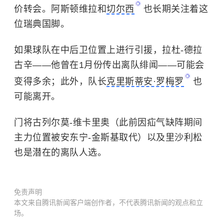
价转会。阿斯顿维拉和
切尔西
也长期关注着这
位瑞典国脚。
如果球队在中后卫位置上进行引援，拉杜-德拉
古辛——他曾在1月份传出离队绯闻——可能会
变得多余；此外，队长
克里斯蒂安·罗梅罗
也
可能离开。
门将古列尔莫-维卡里奥（此前因疝气缺阵期间
主力位置被安东宁-金斯基取代）以及里沙利松
也是潜在的离队人选。
免责声明
本文来自腾讯新闻客户端创作者，不代表腾讯新闻的观点和立
场。