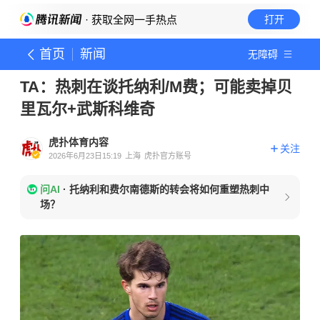
· 获取全网一手热点
打开
首页
新闻
无障碍
TA：热刺在谈托纳利/M费；可能卖掉贝
里瓦尔+武斯科维奇
虎扑体育内容
关注
2026年6月23日15:19
上海
虎扑官方账号
问AI
·
托纳利和费尔南德斯的转会将如何重塑热刺中
场？