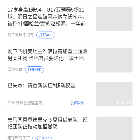
17岁身高1米94，U17亚预赛5场11
球、明日之星连破阿森纳勒沃库森，
被称“中国哈兰德”的赵松源，一年前差
点被改行当门将
阿牛侃球不绕弯
打开APP
刚下飞机变地主？萨拉赫加盟土超收
另类礼物 当地官员要送他一块土地
雪狼侃球
打开APP
已失效：请重新认证#移动权益
00:15
广告
云启创想运营商
了解详情
皇马同意恩德里克今夏租借离队，经
纪团队正推动加盟曼联
足球新闻工厂
打开APP