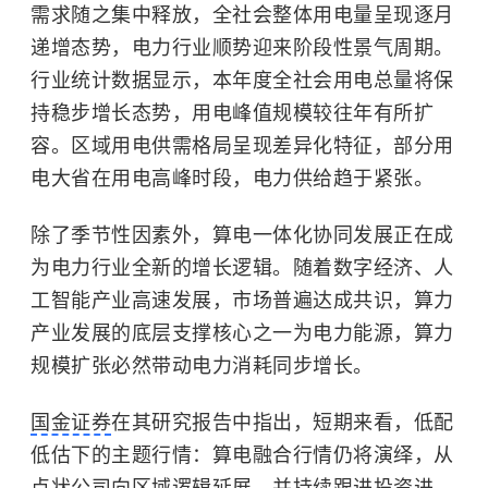
需求随之集中释放，全社会整体用电量呈现逐月
递增态势，电力行业顺势迎来阶段性景气周期。
行业统计数据显示，本年度全社会用电总量将保
持稳步增长态势，用电峰值规模较往年有所扩
容。区域用电供需格局呈现差异化特征，部分用
电大省在用电高峰时段，电力供给趋于紧张。
除了季节性因素外，算电一体化协同发展正在成
为电力行业全新的增长逻辑。随着数字经济、人
工智能产业高速发展，市场普遍达成共识，算力
产业发展的底层支撑核心之一为电力能源，算力
规模扩张必然带动电力消耗同步增长。
国金证券
在其研究报告中指出，短期来看，低配
低估下的主题行情：算电融合行情仍将演绎，从