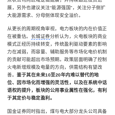
点状公司向区域逻辑延展，并持续跟进投资进
展，另外也建议关注“能源强国”，关注分子侧扩
大能源需求、分母侧体现安全溢价。
从更长的周期视角审视，电力板块的内在价值正
在被重估。
长城证券
分析认为，火电板块的商业
模式正经历持续转变，传统盈利驱动要素的影响
力在减弱，而容量、辅助服务等市场化电价机制
的贡献可能超出市场预期。政策层面明确了控制
火电新增规模及电量的方向，供需结构有望改
善。
鉴于其在未来10至20年内难以替代的地
位、因市场化而增强的灵活性，以及在系统中话
语权的提升，板块的公用事业属性在强化，有利
于其定价与稳定盈利。
国金证券同时指出，煤与电大部分龙头公司具备