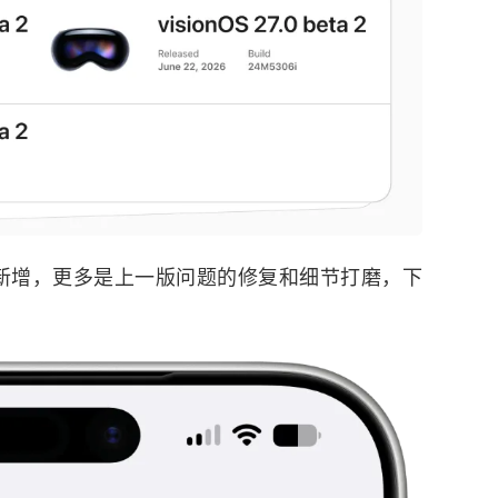
没有太多新增，更多是上一版问题的修复和细节打磨，下