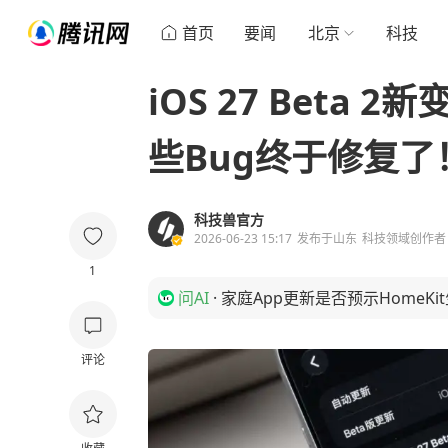
首页
要闻
北京
科技
iOS 27 Beta
些Bug终于修复了
科技兽官方
2026-06-23 15:17
发布于
山东
科技领域创作者
1
问AI
·
家庭App更新是否预示HomeKi
评论