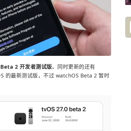
7 Beta 2 开发者测试版
。同时更新的还有
onOS 的最新测试版，不过 watchOS Beta 2 暂时