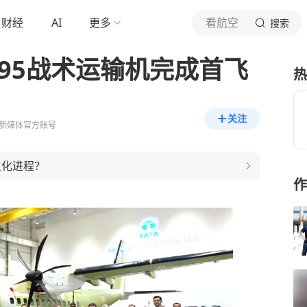
财经
AI
更多
看航空
搜索
95战术运输机完成首飞
热
关注
新媒体官方账号
主化进程？
作