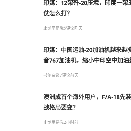
印媒：12架歼-20压境，印度一
仗怎么打？
止戈军是我
5评论
昨天
印媒：中国运油-20加油机越来越
音767加油机，缩小中印空中加油
书剑杂谈
7评论
前天
澳洲成首个海外用户，F/A-18先装
战格局要变？
止戈军是我
2小时前