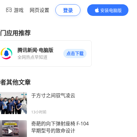
游戏
网页设置
登录
安装电脑版
内容更精彩
门应用推荐
腾讯新闻·电脑版
点击下载
全网热点早知道
者其他文章
于方寸之间驭气凌云
13小时前
奇葩的向下弹射座椅 F-104
早期型号的致命设计