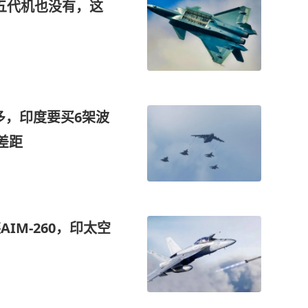
架五代机也没有，这
多，印度要买6架波
差距
AIM-260，印太空