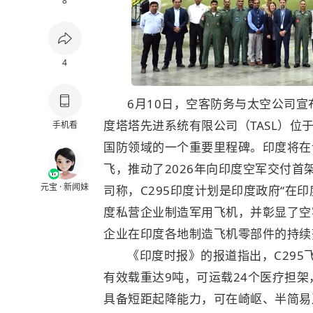
8
4
6月10日，空客防务与太空公司宣
度塔塔先进系统有限公司（TASL）
手机看
国防领域的一个重要里程碑。印度将在该
飞，推动了2026年向印度空军交付首架
元宝 · 新闻妹
司称，C295印度计划是印度政府“在
度私营企业制造军用飞机，并彰显了空
企业在印度各地制造飞机零部件的持续
《印度时报》的报道指出，C295
有效载重达9吨，可运载24个医疗担架
具备短距起降能力，可在崎岖、半简易