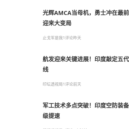
光辉AMCA当母机，勇士冲在最
迎来大变局
止戈军是我
1评论
昨天
航发迎来关键进展！印度敲定五代
线
印坛透视局
1评论
前天
军工技术多点突破！印度空防装备
级提速