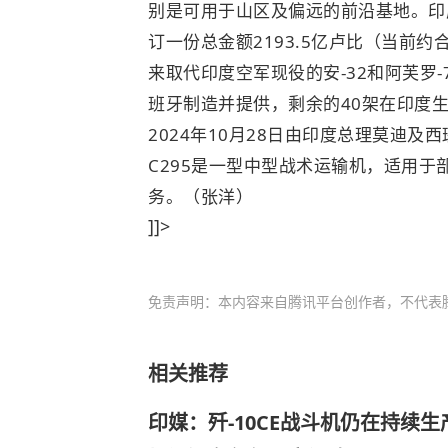
别是可用于山区及偏远的前沿基地。印度
订一份总金额2193.5亿卢比（当前约合
来取代印度空军现役的安-32和阿芙罗-7
班牙制造并提供，剩余的40架在印度
2024年10月28日由印度总理莫迪
C295是一型中型战术运输机，适用
务。（张洋）
]]>
免责声明：本内容来自腾讯平台创作者，不代表
相关推荐
印媒：歼-10CE战斗机仍在持续