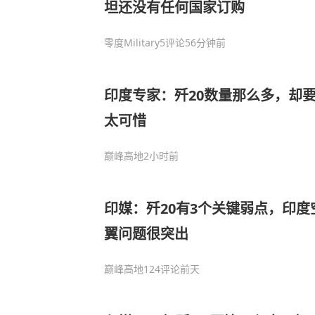
坦还没有任何国家订购
零度Military
5评论
56分钟前
印度专家：歼20数量那么多，却
太可惜
巅峰高地
2小时前
印媒：歼20有3个关键弱点，印
翼问题很突出
巅峰高地
124评论
前天