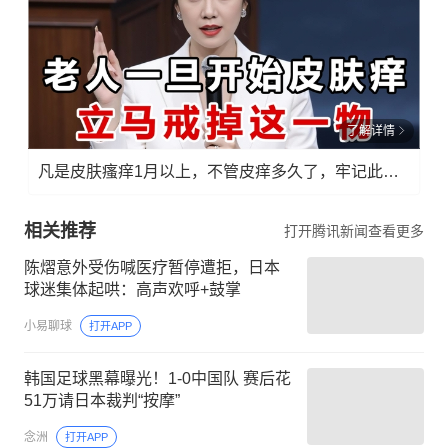
了解详情
凡是皮肤瘙痒1月以上，不管皮痒多久了，牢记此法，快！准！狠！
相关推荐
打开腾讯新闻查看更多
陈熠意外受伤喊医疗暂停遭拒，日本
球迷集体起哄：高声欢呼+鼓掌
小易聊球
打开APP
韩国足球黑幕曝光！1-0中国队 赛后花
51万请日本裁判“按摩”
念洲
打开APP