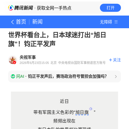
· 获取全网一手热点
打开
首页
新闻
无障碍
世界杯看台上，日本球迷打出“旭日
旗”！钧正平发声
央视军事
关注
2026年6月23日15:05
北京
中央电视台国防军事频道官方账号
问AI
·
钧正平发声后，赛场政治符号管控会加强吗？
近日
带有军国主义色彩的“
旭日旗
”
频频出现在