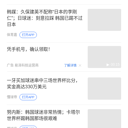
韩媒：久保建英不配称“日本的李刚
仁”；日球迷：刻意拉踩 韩国已踢不过
日本
体育嘉
打开APP
凭手机号，确认领取！
00:15
广告
易泽科技运营商
了解详情
一牙买加球迷串中三场世界杯比分，
奖金高达330万美元
懂球帝
打开APP
努内斯：韩国球迷非常热情；卡塔尔
世界杯踢韩国那场很艰难