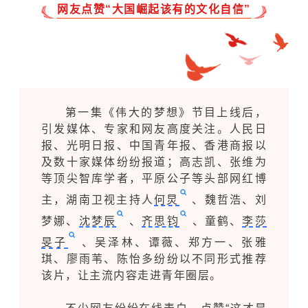
网友点赞“大国崛起该有的文化自信”
第一集《伟大的梦想》节目上线后，
引发媒体、专家和网友高度关注。人民日
报、光明日报、中国青年报、香港商报以
及数十家媒体纷纷报道；
高志凯
、张维为
等顶尖智库学者，平原公子等头部网红博
主，湖南卫视主持人
何炅
、
魏哲浩
、刘
梦娜、
沈梦辰
、
齐思钧
、童鹤、
李莎
旻子
、
吴泽林
、谭薇、郑方一、张雅
琪、廖雨苇、陈怡多纷纷以不同形式推荐
该片，让主流内容走进青年圈层。