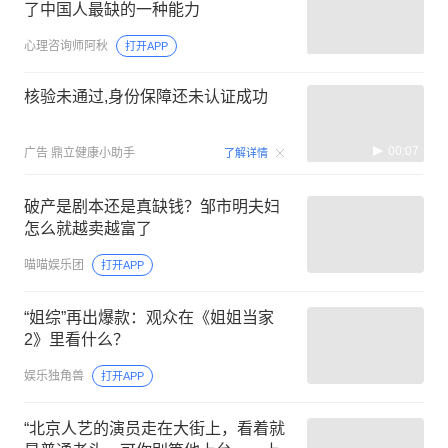
了中国人最缺的一种能力
心理咨询师阿秋
打开APP
核验未通过,身份保障还未认证成功
00:07
广告
鼎立健康小助手
了解详情
破产是剧本还是真缺钱？邹市明夫妇
怎么就越卖越富了
喵喵娱乐团
打开APP
“姐综”再出爆款：观众在《姐姐当家
2》里看什么？
娱乐独角兽
打开APP
“北京人艺的演员走在大街上，看着就