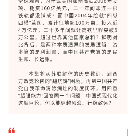
全球观察：为什么美国加州高铁2008年立
项、耗资160亿美元，二十年间却连一根
铁轨都没铺成？而中国2004年绘就“四纵
四横”蓝图，累计征地超100万亩、投入近
4万亿元，二十多年间就让高铁里程突破5
万公里，超过世界其他国家总和？鲜明对
比背后，是两种本质迥异的发展逻辑：资
本算的是利润账，而中国共产党算的是民
生账、长远账。
本集将从
苏联解体
的历史教训，到西
方政党轮替的“翻烧饼”困境，再到中国共产
党自我革命清除病灶的制度闭环，用四重
“超强能力”回答同一个问题：中国式现代化
这艘巨轮，何以能穿越风浪、行稳致远？