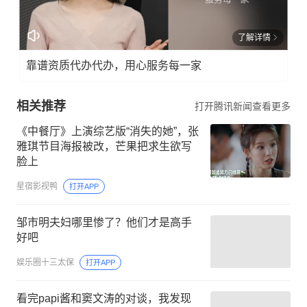
了解详情
靠谱资质代办代办，用心服务每一家
相关推荐
打开腾讯新闻查看更多
《中餐厅》上演综艺版“消失的她”，张
雅琪节目海报被改，芒果把求生欲写
脸上
星宿影视鸭
打开APP
邹市明夫妇哪里惨了？他们才是高手
好吧
娱乐圈十三太保
打开APP
看完papi酱和窦文涛的对谈，我发现