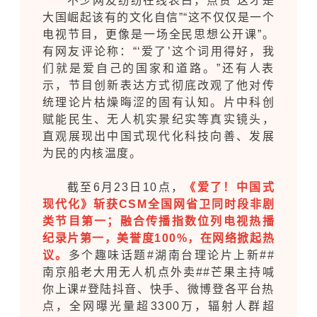
不少网友纷纷在线表白，点赞“这才是
大国崛起该有的文化自信”“这不仅仅是一个
电视节目，更像是一场全民思想公开课”。
有网友评论称：“‘爱了’这个词用得好，我
们就是爱自己的国家和道路。”还有人表
示，节目创新表达方式彻底改观了他对传
统理论片枯燥晦涩的固有认知。片中科创
赋能民生、无人机实景纪实等真实镜头，
直观展现出中国式现代化科技向善、发展
为民的内核温度。
截至6月23日10点，
《爱了！中国式
现代化》斩获CSM全国网省卫同时段非剧
类节目第一；融合传播指数位列电视热播
纪录片第一，美誉度100%，在网络掀起热
议。
多个趣味话题#湖南台理论片上新##
南京船老大用无人机点外卖##芒果主持喊
你上课#登陆抖音、快手、微博登各平台热
点，全网曝光量超3300万，辐射人群超