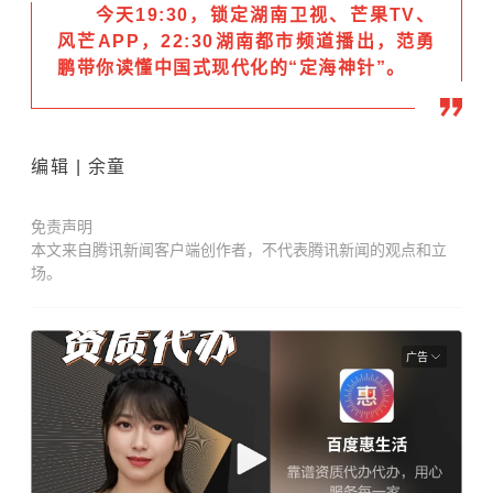
今天19:30，锁定湖南卫视、芒果TV、
风芒APP，22:30湖南都市频道播出，范勇
鹏带你读懂中国式现代化的“定海神针”。
编辑 | 余童
免责声明
本文来自腾讯新闻客户端创作者，不代表腾讯新闻的观点和立
场。
广告