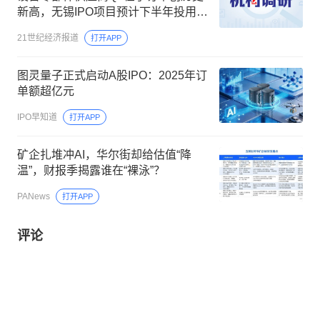
新高，无锡IPO项目预计下半年投用丨
机构调研
21世纪经济报道
打开APP
图灵量子正式启动A股IPO：2025年订
单额超亿元
IPO早知道
打开APP
矿企扎堆冲AI，华尔街却给估值“降
温”，财报季揭露谁在“裸泳”？
PANews
打开APP
评论