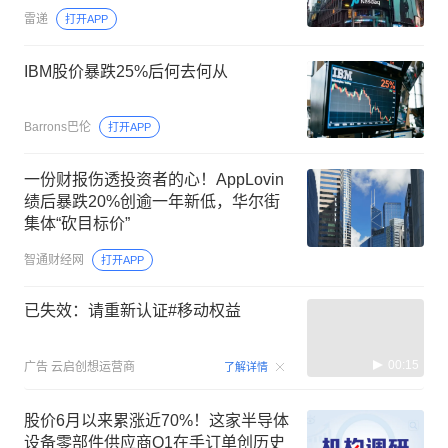
雷递
打开APP
IBM股价暴跌25%后何去何从
Barrons巴伦
打开APP
一份财报伤透投资者的心！AppLovin
绩后暴跌20%创逾一年新低，华尔街
集体“砍目标价”
智通财经网
打开APP
已失效：请重新认证#移动权益
00:15
广告
云启创想运营商
了解详情
股价6月以来累涨近70%！这家半导体
设备零部件供应商Q1在手订单创历史