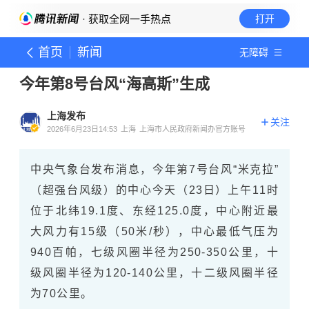
· 获取全网一手热点
打开
首页
新闻
无障碍
今年第8号台风“海高斯”生成
上海发布
关注
2026年6月23日14:53
上海
上海市人民政府新闻办官方账号
中央气象台发布消息，今年第7号台风“米克拉”
（超强台风级）的中心今天（23日）上午11时
位于北纬19.1度、东经125.0度，中心附近最
大风力有15级（50米/秒），中心最低气压为
940百帕，七级风圈半径为250-350公里，十
级风圈半径为120-140公里，十二级风圈半径
为70公里。