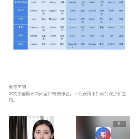
免责声明
本文来自腾讯新闻客户端创作者，不代表腾讯新闻的观点和立
场。
广告