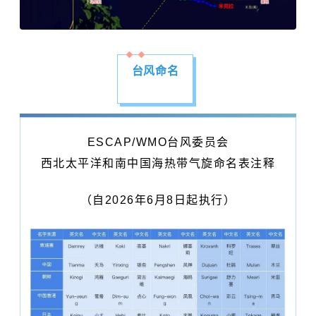
台风命名
ESCAP/WMO台风委员会
西北太平洋和南中国海热带气旋命名表注释
（自2026年6月8日起执行）