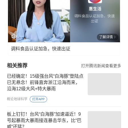
了解详情
调料食品认证加急，快速出证
相关推荐
打开腾讯新闻查看更多
已经确定！15级强台风“白海豚”登陆点
已无悬念！前锋直奔浙江沿海而来，
沿海12级大风+特大暴雨
概论地球科学
打开APP
板上钉钉！台风“白海豚”加速逼近！9
号起暴雨大暴雨接连暴击华东，比“巴
威”还猛？