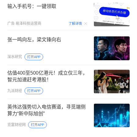
输入手机号：一键领取
00:15
广告
易泽科技运营商
了解详情
张一鸣向左，梁文锋向右
深水研究
打开APP
估值400至500亿港元！成立仅三年，
智元加速赶考港股！
九派财经
打开APP
英伟达强势切入电信赛道，寻觅端侧
算力“新中际旭创”
览富财经网
打开APP