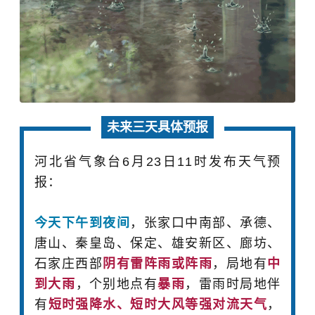
未来三天具体预报
河北省气象台6月23日11时发布天气预
报：
今天下午到夜间
，张家口中南部、承德、
唐山、秦皇岛、保定、雄安新区、廊坊、
石家庄西部
阴有
雷
阵雨或阵雨
，局地有
中
到大雨
，个别地点有
暴雨
，雷雨时局地伴
有
短时强降水、短时大风等强对流天气
，