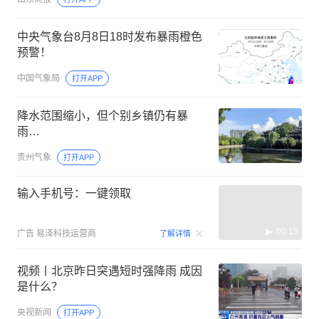
中央气象台8月8日18时发布暴雨橙色
预警！
中国气象局
打开APP
降水范围缩小，但个别乡镇仍有暴
雨…
贵州气象
打开APP
输入手机号：一键领取
00:15
广告
易泽科技运营商
了解详情
视频丨北京昨日突遇短时强降雨 成因
是什么？
央视新闻
打开APP