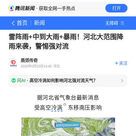
· 获取全网一手热点
打开
首页
新闻
无障碍
雷阵雨+中到大雨+暴雨！河北大范围降
雨来袭，警惕强对流
燕郊传奇
关注
2026年6月23日14:48
河北
问AI
·
高空冷涡如何影响河北强对流天气？
据河北省气象台最新消息
受高空
冷涡
东移南压影响