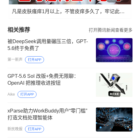
凡是皮肤瘙痒1月以上，不管皮痒多久了，牢记此法，快！准！狠！
相关推荐
打开腾讯新闻查看更多
被DeepSeek调用量碾压三倍，GPT-
5.6终于免费了
第一新声
打开APP
GPT-5.6 Sol 改版+免费无限聊：
OpenAI 把推理收进按钮
Aike
打开APP
xParse助力WorkBuddy用户“零门槛”
打造文档处理智能体
新民晚报
打开APP