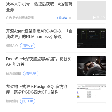
凭本人手机号：验证后获取！#运营商
业务
00:15
广告
云启创想运营商
了解详情
开源Agent框架刷爆ARC-AGI-3，「自
我改进」的RLM harness引争议
机器之心
打开APP
DeepSeek深夜整点容易“崩”，花钱买
API能改善
经济观察报
打开APP
龙架构正式进入PostgreSQL官方仓
库，跻身PGDG四大CPU架构
极目新闻
打开APP