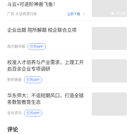
斗云+可进阶神兽飞鱼！
00:19
广告
大话西游归来
立即下载
企业出题 院所解题 校企联合立项
南方都市报
打开APP
校准人才培养与产业需求，上理工开
启百余企业专项调研
新民晚报
打开APP
华东师大：不追短期风口，打造全链
条数智教育生态
金台资讯
打开APP
评论