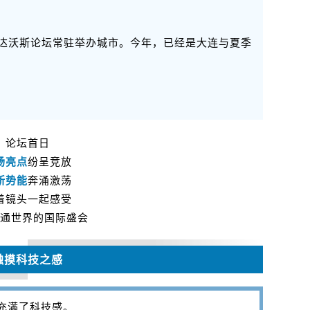
季达沃斯论坛常驻举办城市。今年，已经是大连与夏季
论坛首日
场亮点
纷呈竞放
新势能
奔涌激荡
着镜头一起感受
通世界的国际盛会
触摸科技之感
都充满了科技感。