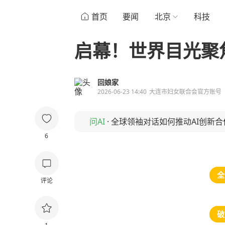
首页
要闻
北京
科技
启幕！世界目光聚
回娘家
2026-06-23 14:40
大连市妇女联合会官方账号
问AI
·
全球领袖对话如何推动AI创新合
6
全
评论
破