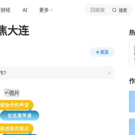
财经
AI
更多
回娘家
搜索
焦大连
热
关注
作？
作
球协作的声音
在这里传递
局创新的观点