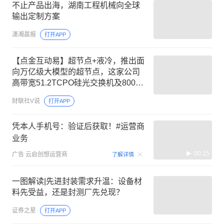
不止产品出海，湖南工程机械向全球
输出定制方案
潇湘晨报
打开APP
【点金互动易】超节点+液冷，推出面
向万亿级大模型的超节点，这家公司
高带宽51.2TCPO硅光交换机及800G
国芯产品已实现批量交付
财联社V说
打开APP
凭本人手机号：验证后获取！#运营商
业务
00:15
广告
云启创想运营商
了解详情
一图解读|先进封装需求升温：设备材
料先受益，还是封测厂先兑现？
证券之星
打开APP