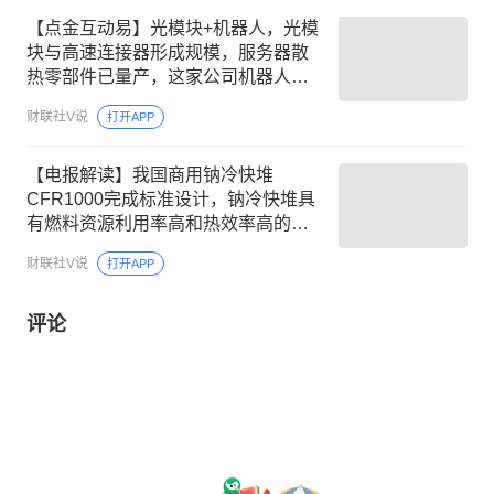
【点金互动易】光模块+机器人，光模
块与高速连接器形成规模，服务器散
热零部件已量产，这家公司机器人业
务多类产品获定点
财联社V说
打开APP
【电报解读】我国商用钠冷快堆
CFR1000完成标准设计，钠冷快堆具
有燃料资源利用率高和热效率高的优
点，这家公司是国内首家获得钠冷快
财联社V说
打开APP
堆细分设备制造许可企业
评论