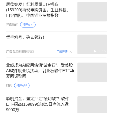
尾盘突发！红利质量ETF招商
(159209)再现申购资金，生益科技、
山金国际、中国铝业提振指数
界面新闻
打开APP
凭手机号，确认领取！
00:15
广告
易泽科技运营商
了解详情
业绩成为AI应用估值“试金石”，受美股
AI软件股业绩扰动，创业板软件ETF华
夏回调整固
财闻
打开APP
聪明资金，坚定押注“硬切软”？软件
ETF招商(159899)连续5日净流入近
9000万