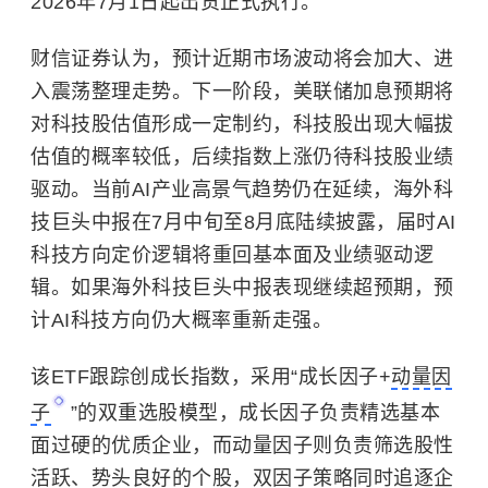
2026年7月1日起出货正式执行。
财信证券认为，预计近期市场波动将会加大、进
入震荡整理走势。下一阶段，美联储加息预期将
对科技股估值形成一定制约，科技股出现大幅拔
估值的概率较低，后续指数上涨仍待科技股业绩
驱动。当前AI产业高景气趋势仍在延续，海外科
技巨头中报在7月中旬至8月底陆续披露，届时AI
科技方向定价逻辑将重回基本面及业绩驱动逻
辑。如果海外科技巨头中报表现继续超预期，预
计AI科技方向仍大概率重新走强。
该ETF跟踪创成长指数，采用“成长因子+
动量因
子
”的双重选股模型，成长因子负责精选基本
面过硬的优质企业，而动量因子则负责筛选股性
活跃、势头良好的个股，双因子策略同时追逐企