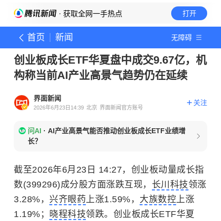
· 获取全网一手热点
打开
首页
新闻
无障碍
创业板成长ETF华夏盘中成交9.67亿，机
构称当前AI产业高景气趋势仍在延续
界面新闻
关注
2026年6月23日14:39
北京
界面新闻官方账号
问AI
·
AI产业高景气能否推动创业板成长ETF业绩增
长？
截至2026年6月23日 14:27，创业板动量成长指
数(399296)成分股方面涨跌互现，
长川科技
领涨
3.28%，
兴齐眼药
上涨1.59%，
大族数控
上涨
1.19%；
晓程科技
领跌。创业板成长ETF华夏