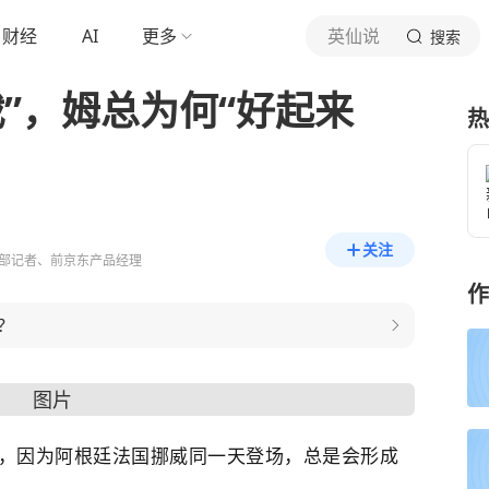
财经
AI
更多
英仙说
搜索
”，姆总为何“好起来
热
关注
部记者、前京东产品经理
作
？
，因为阿根廷法国挪威同一天登场，总是会形成