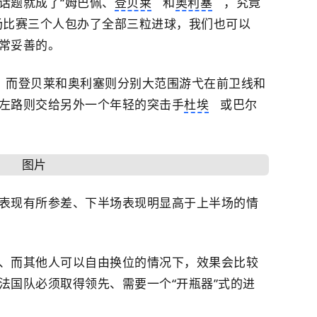
话题就成了“姆巴佩、
登贝莱
和
奥利塞
，究竟
场比赛三个人包办了全部三粒进球，我们也可以
常妥善的。
，而登贝莱和奥利塞则分别大范围游弋在前卫线和
左路则交给另外一个年轻的突击手
杜埃
或巴尔
表现有所参差、下半场表现明显高于上半场的情
、而其他人可以自由换位的情况下，效果会比较
法国队必须取得领先、需要一个“开瓶器”式的进