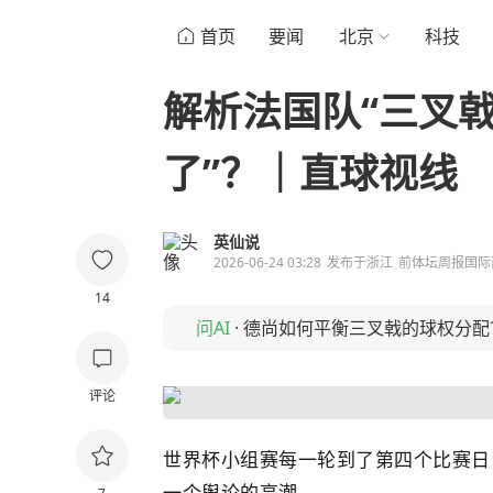
首页
要闻
北京
科技
解析法国队“三叉戟
了”？｜直球视线
英仙说
2026-06-24 03:28
发布于
浙江
前体坛周报国际
14
问AI
·
德尚如何平衡三叉戟的球权分配
评论
世界杯小组赛每一轮到了第四个比赛日
一个舆论的高潮。