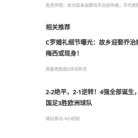
免责声明：本内容来自腾讯平台创作者，不代表
相关推荐
C罗婚礼细节曝光：故乡迎娶乔治
梅西或现身！
高能老剧库
6评论
昨天
2-2绝平，2-1逆转！4强全部诞生
国足3胜欧洲球队
体坛黑马
-4小时前