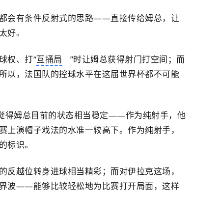
都会有条件反射式的思路——直接传给姆总，让
太好。
球权、打“
互捅局
”时让姆总获得射门打空间；而
所以，法国队的控球水平在这届世界杯都不可能
我觉得姆总目前的状态相当稳定——作为纯射手，他
赛上演帽子戏法的水准一较高下。作为纯射手，
的标识。
的反越位转身进球相当精彩；而对伊拉克这场，
界波——能够比较轻松地为比赛打开局面，这样