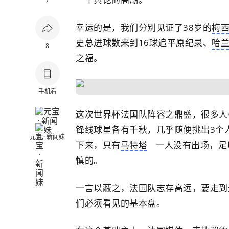
7
幸运的是，我们分别见证了38岁的
梅
史总进球数来到16球追平原纪录、
哈
8
之福。
手机看
这次世界杯法国队阵容之鼎盛，很多人
锋线球星各有千秋，几乎随便挑出3个
元宝 · 新闻妹
下来，只有
马特塔
一人没有出场，足
慎的。
一言以蔽之，法国队志存高远，要走到
们必须看见的基本盘。