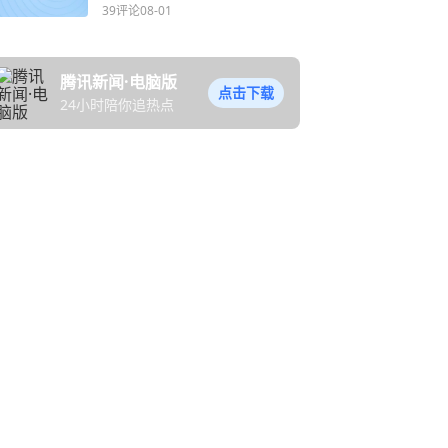
直球视线
39评论
08-01
腾讯新闻·电脑版
点击下载
24小时陪你追热点